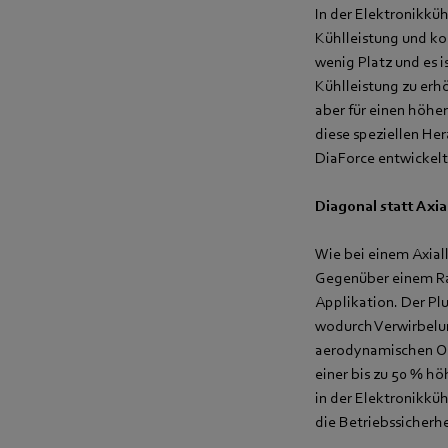
In der Elektronikkü
Kühlleistung und k
wenig Platz und es 
Kühlleistung zu erh
aber für einen höhe
diese speziellen He
DiaForce entwickelt
Diagonal statt Axia
Wie bei einem Axial
Gegenüber einem Radi
Applikation. Der Pl
wodurch Verwirbelun
aerodynamischen Op
einer bis zu 50 % hö
in der Elektronikküh
die Betriebssicherhe