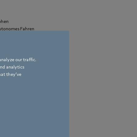
hohen
autonomes Fahren
den zukünftigen
s verfügbar,
nalyze our traffic.
and analytics
hat they’ve
bach
,