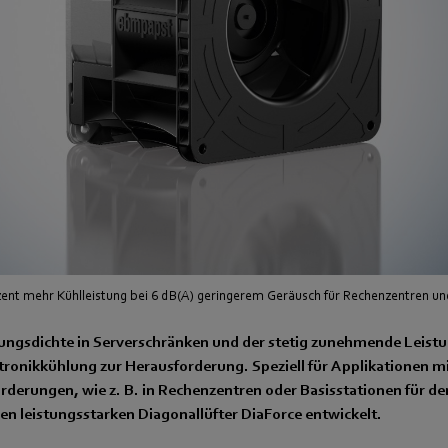
ozent mehr Kühlleistung bei 6 dB(A) geringerem Geräusch für Rechenzentren un
ungsdichte in Serverschränken und der stetig zunehmende Leist
ktronikkühlung zur Herausforderung. Speziell für Applikationen m
rderungen, wie z. B. in Rechenzentren oder Basisstationen für de
n leistungsstarken Diagonallüfter DiaForce entwickelt.