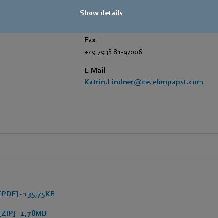
Telefon
Show details
+49 7938 81-7006
Fax
+49 7938 81-97006
E-Mail
Katrin.Lindner@de.ebmpapst.com
[PDF] - 135,75KB
[ZIP] - 1,78MB