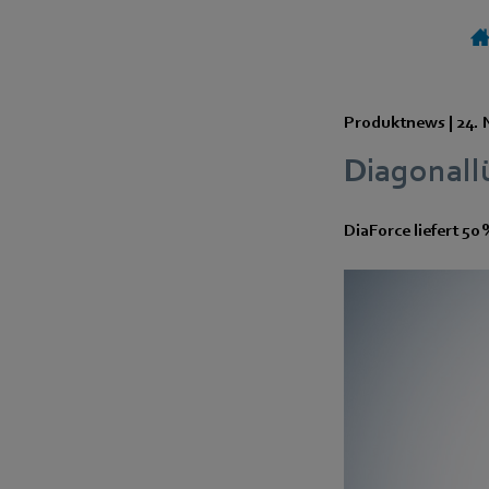
Produktnews |
24.
Diagonallü
DiaForce liefert 50