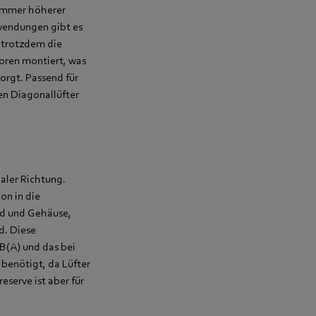
 immer höherer
wendungen gibt es
m trotzdem die
oren montiert, was
orgt. Passend für
en Diagonallüfter
aler Richtung.
on in die
ad und Gehäuse,
d. Diese
B(A) und das bei
 benötigt, da Lüfter
eserve ist aber für