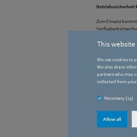
Betriebssicherheit
Zum Einsatz kommt d
Verfügbarkeitsanfor
oder bei Clouddiens
This website
Anforderungen der E
Serienstart in der 
We use cookies to pe
We also share inform
Kontakt
partners who may co
collected from your 
Necessary (13)
Allow all