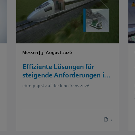
Messen
|
3. August 2026
Effiziente Lösungen für
steigende Anforderungen in
der Bahntechnik
ebm‑papst auf der InnoTrans 2026
2
2