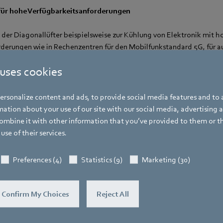
 für hohe Verfügbarkeitsanforderungen
er Diagonallüfter beispielsweise zur Kühlung von Elektronik mit 
derungen wie in Rechenzentren für den Mobilfunkstandard 5G, für 
ten. Durch seine Leistungsmerkmale ist der DiaForce bereits heute 
 uses cookies
lektronikkühlung gewachsen. Erste Muster des DiaForce sind bereit
Baugröße 119x119 mm ist im Frühjahr 2021.
rsonalize content and ads, to provide social media features and to a
ation about your use of our site with our social media, advertising 
mbine it with other information that you’ve provided to them or t
use of their services.
Katrin Lindner
Preferences (4)
Statistics (9)
Marketing (30)
Referentin Fachpresse
Adresse
Confirm My Choices
Reject All
Amtstraße 85
,
74673 Mulfingen – Hollen
Deutschland