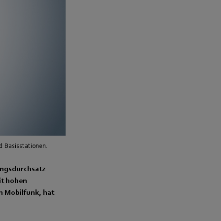
d Basisstationen.
ungsdurchsatz
it hohen
n Mobilfunk, hat