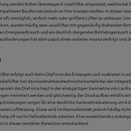
hlung werden bisher überwiegend Axiallüfter eingesetzt, welche bei
ompakteren Bauformen jedoch an ihre Grenzen stoßen. In diesen An
ist oft unmöglich, einfach mehr oder größere Lüfter zu verbauen. U
öhen, wurden häufig zwei Axiallüfter mit gegenläufig drehenden Rot
ren Energieverbrauch und ein deutlich steigendes Betriebsgeräusch s
rausforderungen hat ebm-papst einen anderen Ansatz verfolgt und d
.
l
lüfter erfolgt auch beim DiaForce das Einsaugen und Ausblasen in axi
allüfter hat das konstruktionstechnische Vorteile bei der Integrati
uspunkt des DiaForce liegt in der einzigartigen Geometrie von Laufr
gen minimiert werden und gleichzeitig der Druckaufbau erhöht wir
timierungen sorgen für eine deutliche Geräuschreduzierung um 6 d
heren Luftleistung. Diese wird im Normalbetrieb jedoch häufig nicht
lung oft nur im Teillastbetrieb arbeiten. Eine ausreichende Leistungsr
it in diesen sensiblen Bereichen entscheidend.