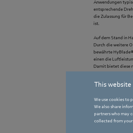
Anwendungen typisch
entsprechende Dreh
die Zulassung für B
ist.
Auf dem Stand in H
Durch die weitere O
bewährte HyBlade® A
einen die Luftleistu
Damit bietet diese 
und leisere Wärme
This website
Eine weitere Neuigk
einem einzigen kom
We use cookies to pe
Wohnsiedlungen zu b
We also share inform
eine dezentrale Hei
partners who may co
minimiert. Zusamme
collected from your 
Kosteneinsparungen 