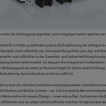
konnte der Wirkungsgrad gegenüber seinen Vorgängern weiter optimiert we
technik in Halle 24 stellt ebm-papst die Erweiterung der erfolgreich
erdampfer und Luftkühler vor. Die neuen Baugrößen 500, 630 und 800
dampfer und Luftkühler in der Gewerbe- und Industriekühlung konzipi
sung bietet viele Vorteile. So steigert die integrierte Kombination 
n Wirkungsgrad um satte 30 % und ermöglicht damit eine Erhöhung 
 Reduzierung des Geräusches um bis zu 3 dB (A).
ebm-papst die nächste Generation energiesparender Antriebsmotore
Kühltheken und Bottle-Coolern - vor. Der kompakte Motor kombinie
Q-Motorreihe mit neuem Design – innen wie außen. So konnten die E
 effizienter und vor allem wirtschaftlicher machen. Entsprechend de