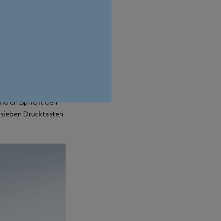
900TS Touch Screen.
en Konfiguration des
h Screen ist mit dem
t über MODBUS. Die
attet. Der
 hinaus wird das
 vorgestellt. Diese
nd entspricht den
t sieben Drucktasten