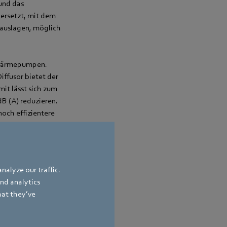
und das
ersetzt, mit dem
eauslagen, möglich
 Wärmepumpen.
ffusor bietet der
it lässt sich zum
dB (A) reduzieren.
och effizientere
 bis zu 2 MW mit
 oder ganze
nalyze our traffic.
 wie beispielsweise
and analytics
h lange Leitungen
hat they’ve
me