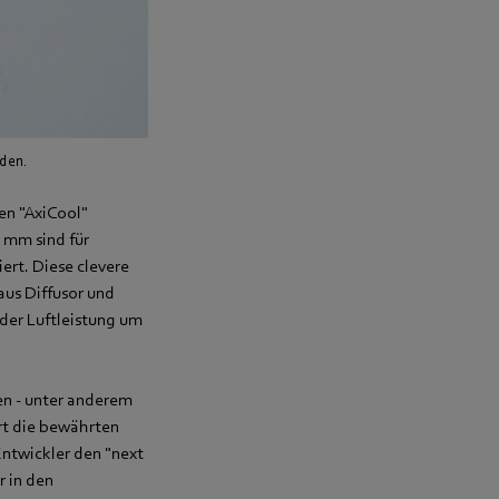
rden.
en "AxiCool"
 mm sind für
ert. Diese clevere
aus Diffusor und
der Luftleistung um
n - unter anderem
rt die bewährten
ntwickler den "next
r in den