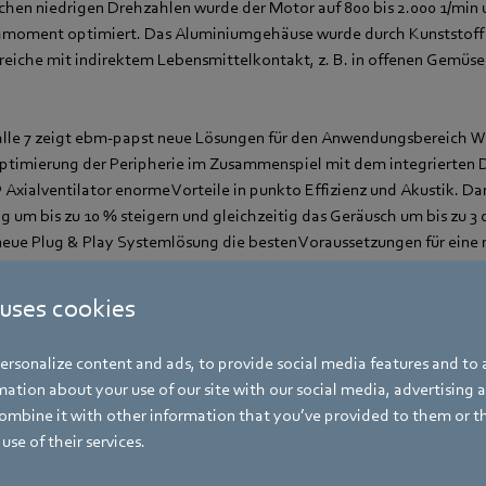
en niedrigen Drehzahlen wurde der Motor auf 800 bis 2.000 1/min 
moment optimiert. Das Aluminiumgehäuse wurde durch Kunststoff 
ereiche mit indirektem Lebensmittelkontakt, z. B. in offenen Gemüs
alle 7 zeigt ebm-papst neue Lösungen für den Anwendungsbereich
ptimierung der Peripherie im Zusammenspiel mit dem integrierten Di
xialventilator enorme Vorteile in punkto Effizienz und Akustik. Dam
ng um bis zu 10 % steigern und gleichzeitig das Geräusch um bis zu 3 
neue Plug & Play Systemlösung die besten Voraussetzungen für eine n
pumpe.
 uses cookies
eit ist das Gasgebläse G3G 315. Erstmals werden Heizleistungen von
pakten Gebläse ermöglicht – genug, um beispielsweise Hochhäuser
rsonalize content and ads, to provide social media features and to a
eheizen. Für Planer ergeben sich dadurch ganz neue Möglichkeiten,
ation about your use of our site with our social media, advertising 
zlösung, die den bautechnischen Aufwand sowie Wärmeverluste durc
mbine it with other information that you’ve provided to them or t
n mit der eingesetzten GreenTech EC-Technologie können so enor
use of their services.
erzielt werden.