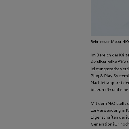
Beim neuen Motor NiQ 
Im Bereich der Kälte
Axialbaureihe für V
leistungsstarke Ver
Plug & Play Systemlö
Nachleitapparat de
bis zu 12 % und eine
Mit dem NiQ stellt 
zur Verwendung in 
Eigenschaften der i
Generation iQ" noch