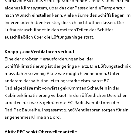
Klimazone sich das Schiff gerade befindet. Jede Kabine hat ein
eigenes Klimasystem, über das der Passagier die Temperatur
nach Wunsch einstellen kann. Viele Räume des Schiffs liegen im
Inneren oder haben Fenster, die sich nicht öffnen lassen. Der
Luftaustausch findet in den meisten Teilen des Schiffes
ausschließlich über die Lüftungsanlage statt.
Knapp 3.000 Ventilatoren verbaut
Eine der größten Herausforderungen bei der
Schiffsklimatisierung ist der geringe Platz. Die Lüftungstechnik
muss daher so wenig Platz wie möglich einnehmen. Unter
anderem deshalb sind leistungsstarke ebm-papst EC-
Radialgebläse mit vorwärts gekrümmten Schaufeln in der
Kabinenklimatisierung verbaut. In den öffentlichen Bereichen
arbeiten rückwärts gekrümmte EC-Radialventilatoren der
RadiPac Baureihe. Insgesamt 2.956 Ventilatoren sorgen für ein
angenehmes Klima an Bord.
Aktiv PFC senkt Oberwellenanteile