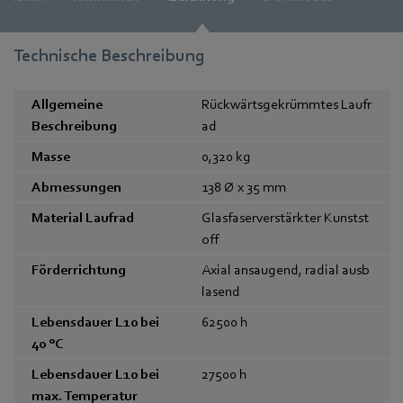
Technische Beschreibung
Allgemeine
Rückwärtsgekrümmtes Laufr
Beschreibung
ad
Masse
0,320
kg
Abmessungen
138 Ø x 35
mm
Material Laufrad
Glasfaserverstärkter Kunstst
off
Förderrichtung
Axial ansaugend, radial ausb
lasend
Lebensdauer L10 bei
62500
h
40 °C
Lebensdauer L10 bei
27500
h
max. Temperatur