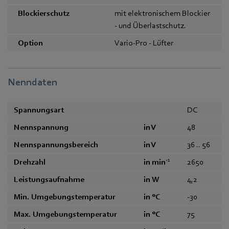
Blockierschutz
mit elektronischem Blockier
- und Überlastschutz.
Option
Vario-Pro - Lüfter
Nenndaten
Spannungsart
DC
Nennspannung
in V
48
Nennspannungsbereich
in V
36 .. 56
-1
Drehzahl
in min
2650
Leistungsaufnahme
in W
4,2
Min. Umgebungstemperatur
in °C
-30
Max. Umgebungstemperatur
in °C
75