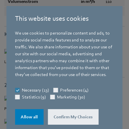
Volumenstrom
in m³/h
110
Schallleistungspegel
in B
5,7
This website uses cookies
We use cookies to personalize content and ads, to
Kennlinien
provide social media features and to analyze our
traffic. We also share information about your use of
our site with our social media, advertising and
analytics partners who may combine it with other
Luftleistung
information that you’ve provided to them or that
they’ve collected from your use of their services.
Zeichnung
Necessary (13)
Preferences (4)
Statistics (9)
Marketing (30)
Produktzeichnung
Allow all
Confirm My Choices