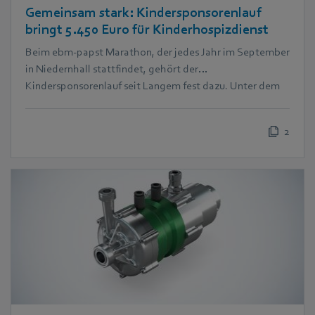
Gemeinsam stark: Kindersponsorenlauf
bringt 5.450 Euro für Kinderhospizdienst
Beim ebm‑papst Marathon, der jedes Jahr im September
in Niedernhall stattfindet, gehört der
Kindersponsorenlauf seit Langem fest dazu. Unter dem
Motto „Kinder laufen für Kinder“ drehen die jüngsten
Teilnehmer ihre Runden für den guten Zweck. In diesem
2
Jahr kam dabei eine beeindruckende Summe von 5.450
Euro zusammen – zugunsten des Ambulanten Kinder-
und Jugendhospizdienstes Schwäbisch Hall e.V. (Aki)