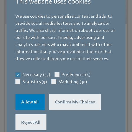
This website uses cookies
We use cookies to personalize content and ads, to
provide social media features and to analyze our
traffic. We also share information about your use of
Hauke Hannig
our site with our social media, advertising and
analytics partners who may combine it with other
Bereichsleiter Unternehmenskommunikation & Politik
Pressesprecher ebm-papst Gruppe
information that you’ve provided to them or that
they’ve collected from your use of their services.
Adresse
Bachmühle 2
,
74673 Mulfingen
,
Deutschland
Necessary (13)
Preferences (4)
Telefon
Statistics (9)
Marketing (30)
+49 7938 81-7105
Fax
Allow all
Confirm My Choices
+49 7938 81-97105
Mobile
Reject All
+49 171 3624067