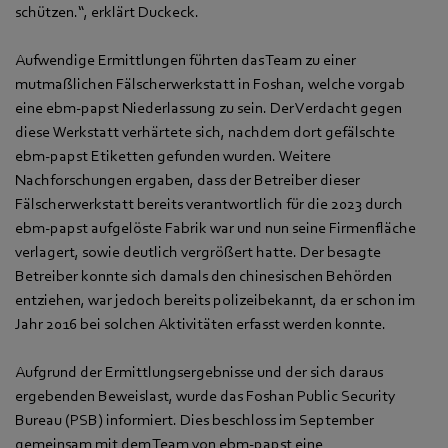
schützen.“, erklärt Duckeck.
Aufwendige Ermittlungen führten das Team zu einer
mutmaßlichen Fälscherwerkstatt in Foshan, welche vorgab
eine ebm‑papst Niederlassung zu sein. Der Verdacht gegen
diese Werkstatt verhärtete sich, nachdem dort gefälschte
ebm‑papst Etiketten gefunden wurden. Weitere
Nachforschungen ergaben, dass der Betreiber dieser
Fälscherwerkstatt bereits verantwortlich für die 2023 durch
ebm‑papst aufgelöste Fabrik war und nun seine Firmenfläche
verlagert, sowie deutlich vergrößert hatte. Der besagte
Betreiber konnte sich damals den chinesischen Behörden
entziehen, war jedoch bereits polizeibekannt, da er schon im
Jahr 2016 bei solchen Aktivitäten erfasst werden konnte.
Aufgrund der Ermittlungsergebnisse und der sich daraus
ergebenden Beweislast, wurde das Foshan Public Security
Bureau (PSB) informiert. Dies beschloss im September
gemeinsam mit dem Team von ebm‑papst eine