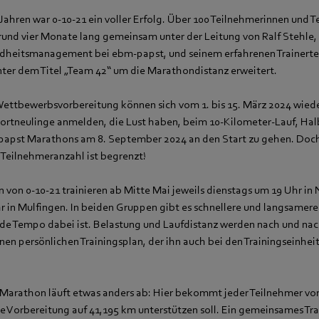
Jahren war 0-10-21 ein voller Erfolg. Über 100 Teilnehmerinnen und 
 rund vier Monate lang gemeinsam unter der Leitung von Ralf Stehle, 
ndheitsmanagement bei ebm‑papst, und seinem erfahrenen Trainerte
ter dem Titel „Team 42“ um die Marathondistanz erweitert.
 Wettbewerbsvorbereitung können sich vom 1. bis 15. März 2024 wiede
ortneulinge anmelden, die Lust haben, beim 10-Kilometer-Lauf, Ha
pst Marathons am 8. September 2024 an den Start zu gehen. Doch n
 Teilnehmeranzahl ist begrenzt!
 von 0-10-21 trainieren ab Mitte Mai jeweils dienstags um 19 Uhr in
 in Mulfingen. In beiden Gruppen gibt es schnellere und langsamer
nde Tempo dabei ist. Belastung und Laufdistanz werden nach und nac
nen persönlichen Trainingsplan, der ihn auch bei den Trainingseinhei
n Marathon läuft etwas anders ab: Hier bekommt jeder Teilnehmer vo
ie Vorbereitung auf 41,195 km unterstützen soll. Ein gemeinsames Tr