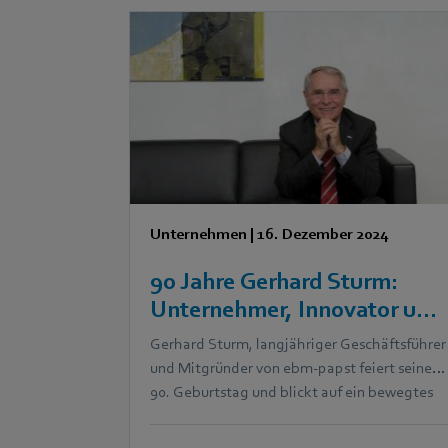
Unternehmen
|
16. Dezember 2024
90 Jahre Gerhard Sturm:
Unternehmer, Innovator und
Förderer der Region
Gerhard Sturm, langjähriger Geschäftsführer
und Mitgründer von ebm‑papst feiert seinen
90. Geburtstag und blickt auf ein bewegtes
Leben zurück