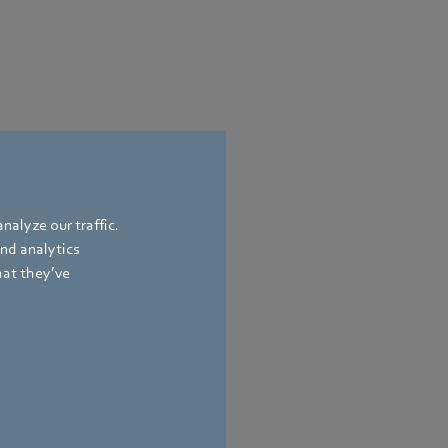
nalyze our traffic.
and analytics
hat they’ve
ion & Politik
and