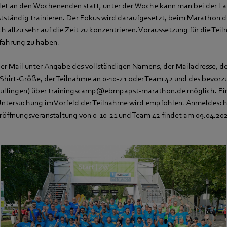
ndet an den Wochenenden statt, unter der Woche kann man bei der L
tständig trainieren. Der Fokus wird daraufgesetzt, beim Marathon die
h allzu sehr auf die Zeit zu konzentrieren. Voraussetzung für die Te
erfahrung zu haben.
er Mail unter Angabe des vollständigen Namens, der Mailadresse, de
-Shirt-Größe, der Teilnahme an 0-10-21 oder Team 42 und des bevorz
Mulfingen) über trainingscamp@ebmpapst-marathon.de möglich. Ei
ntersuchung im Vorfeld der Teilnahme wird empfohlen. Anmeldeschlu
Eröffnungsveranstaltung von 0-10-21 und Team 42 findet am 09.04.202