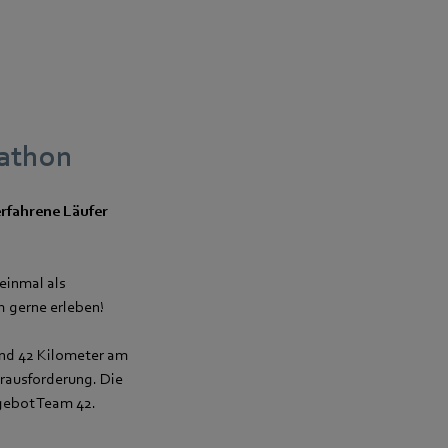
rathon
erfahrene Läufer
einmal als
 gerne erleben!
und 42 Kilometer am
erausforderung. Die
gebot Team 42.