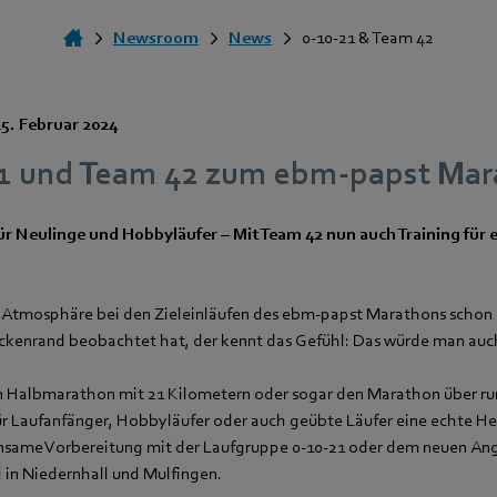
Newsroom
News
0-10-21 & Team 42
25. Februar 2024
21 und Team 42 zum ebm‑papst Ma
ür Neulinge und Hobbyläufer – Mit Team 42 nun auch Training für 
 Atmosphäre bei den Zieleinläufen des ebm‑papst Marathons schon 
kenrand beobachtet hat, der kennt das Gefühl: Das würde man auch
n Halbmarathon mit 21 Kilometern oder sogar den Marathon über r
 für Laufanfänger, Hobbyläufer oder auch geübte Läufer eine echte H
nsame Vorbereitung mit der Laufgruppe 0-10-21 oder dem neuen An
i in Niedernhall und Mulfingen.