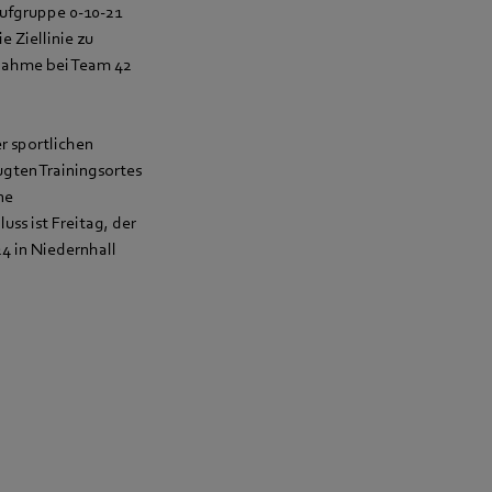
aufgruppe 0-10-21
 Ziellinie zu
ilnahme bei Team 42
r sportlichen
ugten Trainingsortes
ne
ss ist Freitag, der
4 in Niedernhall