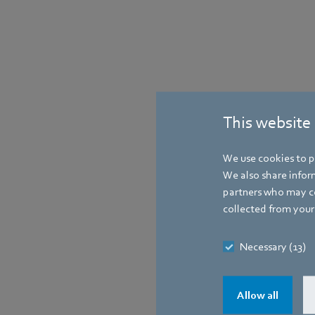
This website
Contact
We use cookies to pe
We also share inform
partners who may co
collected from your 
Necessary (13)
Allow all