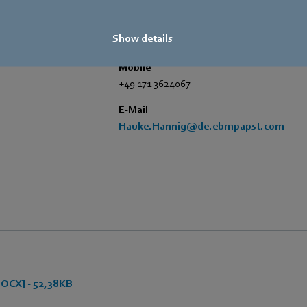
Fax
Show details
+49 7938 81-97105
Mobile
+49 171 3624067
E-Mail
Hauke.Hannig@de.ebmpapst.com
OCX] - 52,38KB