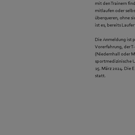
mit den Trainern fi
mitlaufen oder selbs
überqueren, ohne sic
ist es, bereits Lauf
Die Anmeldung ist p
Vorerfahrung, der T
(Niedernhall oder 
sportmedizinische U
15. März 2024. Die 
statt.