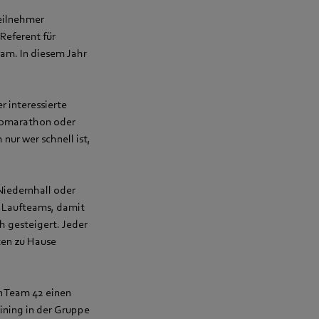
Teilnehmer
Referent für
am. In diesem Jahr
r interessierte
lbmarathon oder
ur wer schnell ist,
 Niedernhall oder
e Laufteams, damit
h gesteigert. Jeder
ten zu Hause
n Team 42 einen
aining in der Gruppe