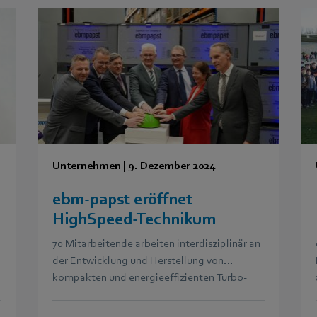
Unternehmen
|
9. Dezember 2024
ebm‑papst eröffnet
HighSpeed-Technikum
70 Mitarbeitende arbeiten interdisziplinär an
der Entwicklung und Herstellung von
kompakten und energieeffizienten Turbo-
Kompressoren – vom Prototyp bis zur
Serienreife