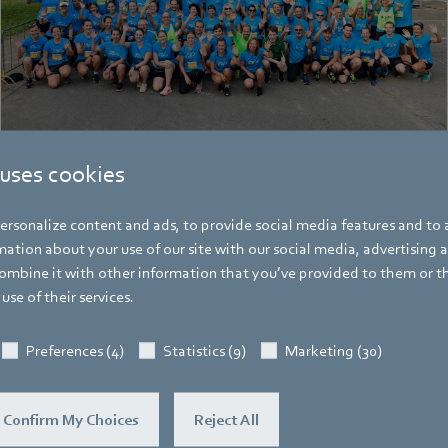
 uses cookies
rsonalize content and ads, to provide social media features and to a
ation about your use of our site with our social media, advertising 
Hauke Hannig
mbine it with other information that you’ve provided to them or t
use of their services.
Bereichsleiter Unternehmenskommunikat
Pressesprecher ebm-papst Gruppe
Preferences (4)
Statistics (9)
Marketing (30)
Adresse
Bachmühle 2
,
74673 Mulfingen
,
Deutschl
Confirm My Choices
Reject All
Telefon
+49 7938 81-7105