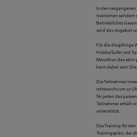
In den vergangenen 
trainierten seitdem
Betriebliches Gesu
wird das Angebot un
Für die diesjährige
Hobbyläufer und Sp
Marathon des ebm‑pa
kann dabei sein: Die
Die Teilnehmer:innen
mittwochs um 17 Uhr
für jeden das passe
Teilnehmer erhält ei
unterstützt.
Das Training für de
Trainingsplan, der d