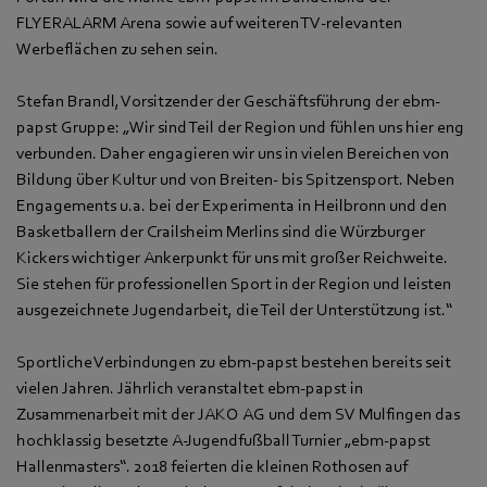
FLYERALARM Arena sowie auf weiteren TV-relevanten
Werbeflächen zu sehen sein.
Stefan Brandl, Vorsitzender der Geschäftsführung der ebm-
papst Gruppe: „Wir sind Teil der Region und fühlen uns hier eng
verbunden. Daher engagieren wir uns in vielen Bereichen von
Bildung über Kultur und von Breiten- bis Spitzensport. Neben
Engagements u.a. bei der Experimenta in Heilbronn und den
Basketballern der Crailsheim Merlins sind die Würzburger
Kickers wichtiger Ankerpunkt für uns mit großer Reichweite.
Sie stehen für professionellen Sport in der Region und leisten
ausgezeichnete Jugendarbeit, die Teil der Unterstützung ist.“
Sportliche Verbindungen zu ebm-papst bestehen bereits seit
vielen Jahren. Jährlich veranstaltet ebm-papst in
Zusammenarbeit mit der JAKO AG und dem SV Mulfingen das
hochklassig besetzte A-Jugendfußball Turnier „ebm-papst
Hallenmasters“. 2018 feierten die kleinen Rothosen auf