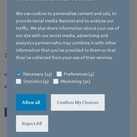
Hauke.Hannig@de.ebmpapst.com
We use cookies to personalize content and ads, to
provide social media features and to analyze our
traffic. We also share information about your use of
our site with our social media, advertising and
analytics partners who may combine it with other
information that you’ve provided to them or that
Downloads
they’ve collected from your use of their services.
Herunterladen [PDF] - 90,98KB
Necessary (13)
Preferences (4)
Statistics (9)
Marketing (30)
Herunterladen [ZIP] - 5,3MB
Allow all
Confirm My Choices
Reject All