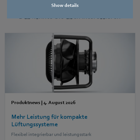
Show details
Weitere Pressemeldungen
Das könnte Sie auch interessieren
Produktnews
|
4. August 2026
Mehr Leistung für kompakte
Lüftungssysteme
Flexibel integrierbar und leistungsstark