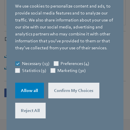
We use cookies to personalize content and ads, to
provide social media features and to analyze our
traffic. We also share information about your use of
our site with our social media, advertising and
analytics partners who may combine it with other
Downloads
information that you’ve provided to them or that
they’ve collected from your use of their services.
Herunterladen [PDF] - 149,64KB
Necessary (13)
Preferences (4)
Herunterladen [ZIP] - 543,73KB
Statistics (9)
Marketing (30)
Allow all
Confirm My Choices
Reject All