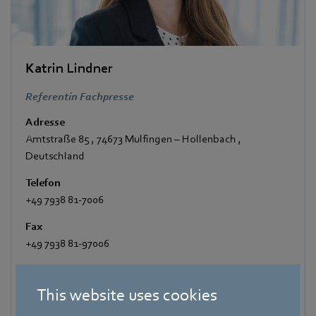
Katrin Lindner
Referentin Fachpresse
Adresse
Amtstraße 85
,
74673 Mulfingen – Hollenbach
,
Deutschland
Telefon
+49 7938 81-7006
Fax
+49 7938 81-97006
E-Mail
Katrin.Lindner@de.ebmpapst.com
This website uses cookies