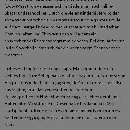
(Duo-)Marathon – messen sich in Niedernhall auch Inline-
Skater und Handbiker. Durch die vielen Kinderläufe wird der
ebm-papst Marathon zur Veranstaltung für die ganze Familie.
Auf dem Festgelände wird den Zuschauern mit kulinarischen
Köstlichkeiten und Showeinlagen außerdem ein
ansprechendes Rahmenprogramm geboten. Bei der Laufmesse
in der Sporthalle lässt sich das ein oder andere Schnäppchen
ergattern.
In diesem Jahr feiert der ebm-papst Marathon zudem ein
kleines Jubiläum: Seit genau 20 Jahren ist ebm-papst nun schon
Hauptsponsor des Laufs. 1999 stieg der Ventilatorenspezialist
aus Mulfingen als Mitveranstalter bei dem vom
Polizeisportverein Hohenlohekreis 1993 ins Leben gerufenen
Hohenlohe-Marathon ein. Dieser hatte bis dahin drei Mal
stattgefunden. Beim ersten Event unter neuen Namen am 11.
September 1999 gingen 432 Läuferinnen und Läufer an den
Start.