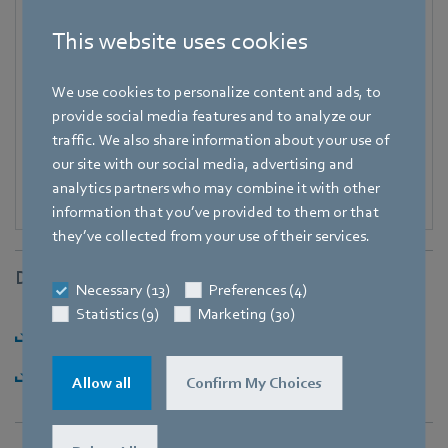
Mobile
This website uses cookies
+49 171 3624067
E-Mail
We use cookies to personalize content and ads, to
Hauke.Hannig@de.ebmpapst.com
provide social media features and to analyze our
traffic. We also share information about your use of
our site with our social media, advertising and
analytics partners who may combine it with other
information that you’ve provided to them or that
they’ve collected from your use of their services.
Downloads
Necessary (13)
Preferences (4)
Statistics (9)
Marketing (30)
Herunterladen [PDF] - 93,46KB
Herunterladen [ZIP] - 4,9MB
Allow all
Confirm My Choices