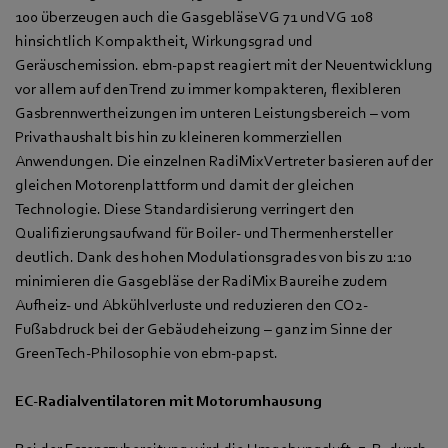
100 überzeugen auch die Gasgebläse VG 71 und VG 108
hinsichtlich Kompaktheit, Wirkungsgrad und
Geräuschemission. ebm-papst reagiert mit der Neuentwicklung
vor allem auf den Trend zu immer kompakteren, flexibleren
Gasbrennwertheizungen im unteren Leistungsbereich – vom
Privathaushalt bis hin zu kleineren kommerziellen
Anwendungen. Die einzelnen RadiMix Vertreter basieren auf der
gleichen Motorenplattform und damit der gleichen
Technologie. Diese Standardisierung verringert den
Qualifizierungsaufwand für Boiler- und Thermenhersteller
deutlich. Dank des hohen Modulationsgrades von bis zu 1:10
minimieren die Gasgebläse der RadiMix Baureihe zudem
Aufheiz- und Abkühlverluste und reduzieren den CO2-
Fußabdruck bei der Gebäudeheizung – ganz im Sinne der
GreenTech-Philosophie von ebm-papst.
EC-Radialventilatoren mit Motorumhausung