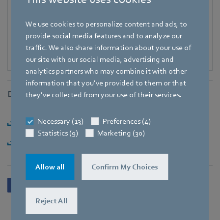
Katrin.Lindner@de.ebmpapst.com
We use cookies to personalize content and ads, to
provide social media features and to analyze our
traffic. We also share information about your use of
our site with our social media, advertising and
analytics partners who may combine it with other
information that you’ve provided to them or that
Downloads
they’ve collected from your use of their services.
Necessary (13)
Preferences (4)
Herunterladen [PDF] - 113,28KB
Statistics (9)
Marketing (30)
Herunterladen [ZIP] - 1,98MB
Allow all
Confirm My Choices
Reject All