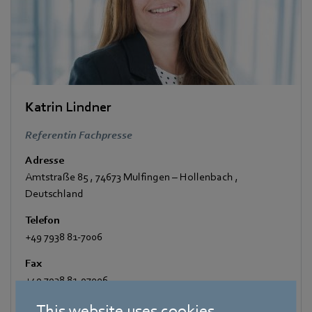
Katrin Lindner
Referentin Fachpresse
Adresse
Amtstraße 85
,
74673 Mulfingen – Hollenbach
,
Deutschland
Telefon
+49 7938 81-7006
Fax
+49 7938 81-97006
E-Mail
This website uses cookies