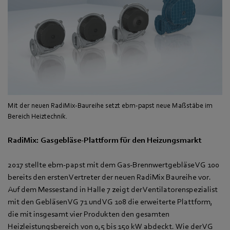
Mit der neuen RadiMix-Baureihe setzt ebm-papst neue Maßstäbe im
Bereich Heiztechnik.
RadiMix: Gasgebläse-Plattform für den Heizungsmarkt
2017 stellte ebm-papst mit dem Gas-Brennwertgebläse VG 100
bereits den ersten Vertreter der neuen RadiMix Baureihe vor.
Auf dem Messestand in Halle 7 zeigt der Ventilatorenspezialist
mit den Gebläsen VG 71 und VG 108 die erweiterte Plattform,
die mit insgesamt vier Produkten den gesamten
Heizleistungsbereich von 0,5 bis 150 kW abdeckt. Wie der VG