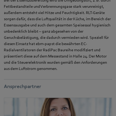
Bei der Essenszubereitung wird die Umgebungsluft, z. B. durch
Fettbestandteile und Verbrennungsgase stark verunreinigt,
außerdem entsteht viel Hitze und Feuchtigkeit. RLT-Geräte
sorgen dafür, dass die Luftqualität in der Küche, im Bereich der
Essensausgabe und auch dem gesamten Speisesaal hygienisch
unbedenklich bleibt – ganz abgesehen von der
Geruchsbelästigung, die dadurch vermieden wird. Speziell für
diesen Einsatz hat ebm-papst die bewährten EC-
Radialventilatoren der RadiPac Baureihe modifiziert und
präsentiert diese auf dem Messestand in Halle 24. Der Motor
und die Steuerelektronik wurden gemäß den Anforderungen
aus dem Luftstrom genommen.
Ansprechpartner