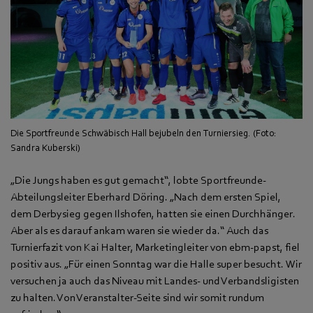
Die Sportfreunde Schwäbisch Hall bejubeln den Turniersieg. (Foto:
Sandra Kuberski)
„Die Jungs haben es gut gemacht“, lobte Sportfreunde-
Abteilungsleiter Eberhard Döring. „Nach dem ersten Spiel,
dem Derbysieg gegen Ilshofen, hatten sie einen Durchhänger.
Aber als es darauf ankam waren sie wieder da.“ Auch das
Turnierfazit von Kai Halter, Marketingleiter von ebm-papst, fiel
positiv aus. „Für einen Sonntag war die Halle super besucht. Wir
versuchen ja auch das Niveau mit Landes- und Verbandsligisten
zu halten. Von Veranstalter-Seite sind wir somit rundum