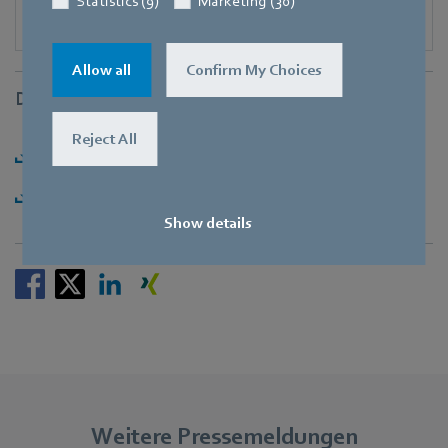
Statistics (9)
Marketing (30)
Allow all
Confirm My Choices
Downloads
Reject All
Herunterladen [PDF] - 101,36KB
Herunterladen [ZIP] - 7,51MB
Show details
Weitere Pressemeldungen