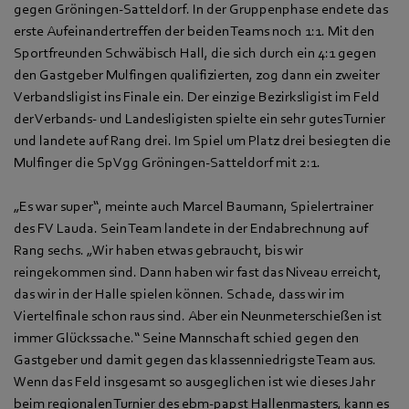
gegen Gröningen-Satteldorf. In der Gruppenphase endete das
erste Aufeinandertreffen der beiden Teams noch 1:1. Mit den
Sportfreunden Schwäbisch Hall, die sich durch ein 4:1 gegen
den Gastgeber Mulfingen qualifizierten, zog dann ein zweiter
Verbandsligist ins Finale ein. Der einzige Bezirksligist im Feld
der Verbands- und Landesligisten spielte ein sehr gutes Turnier
und landete auf Rang drei. Im Spiel um Platz drei besiegten die
Mulfinger die SpVgg Gröningen-Satteldorf mit 2:1.
„Es war super“, meinte auch Marcel Baumann, Spielertrainer
des FV Lauda. Sein Team landete in der Endabrechnung auf
Rang sechs. „Wir haben etwas gebraucht, bis wir
reingekommen sind. Dann haben wir fast das Niveau erreicht,
das wir in der Halle spielen können. Schade, dass wir im
Viertelfinale schon raus sind. Aber ein Neunmeterschießen ist
immer Glückssache.“ Seine Mannschaft schied gegen den
Gastgeber und damit gegen das klassenniedrigste Team aus.
Wenn das Feld insgesamt so ausgeglichen ist wie dieses Jahr
beim regionalen Turnier des ebm-papst Hallenmasters, kann es