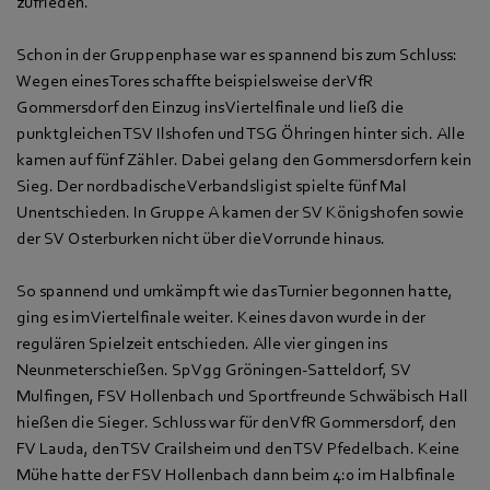
zufrieden.“
Schon in der Gruppenphase war es spannend bis zum Schluss:
Wegen eines Tores schaffte beispielsweise der VfR
Gommersdorf den Einzug ins Viertelfinale und ließ die
punktgleichen TSV Ilshofen und TSG Öhringen hinter sich. Alle
kamen auf fünf Zähler. Dabei gelang den Gommersdorfern kein
Sieg. Der nordbadische Verbandsligist spielte fünf Mal
Unentschieden. In Gruppe A kamen der SV Königshofen sowie
der SV Osterburken nicht über die Vorrunde hinaus.
So spannend und umkämpft wie das Turnier begonnen hatte,
ging es im Viertelfinale weiter. Keines davon wurde in der
regulären Spielzeit entschieden. Alle vier gingen ins
Neunmeterschießen. SpVgg Gröningen-Satteldorf, SV
Mulfingen, FSV Hollenbach und Sportfreunde Schwäbisch Hall
hießen die Sieger. Schluss war für den VfR Gommersdorf, den
FV Lauda, den TSV Crailsheim und den TSV Pfedelbach. Keine
Mühe hatte der FSV Hollenbach dann beim 4:0 im Halbfinale