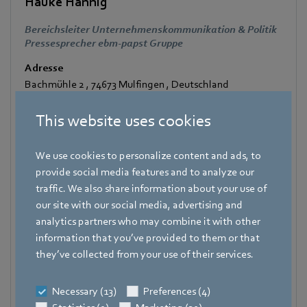
Hauke Hannig
Bereichsleiter Unternehmenskommunikation & Politik
Pressesprecher ebm-papst Gruppe
Adresse
Bachmühle 2
,
74673 Mulfingen
,
Deutschland
Telefon
This website uses cookies
+49 7938 81-7105
Fax
We use cookies to personalize content and ads, to
+49 7938 81-97105
provide social media features and to analyze our
traffic. We also share information about your use of
Mobile
our site with our social media, advertising and
+49 171 3624067
analytics partners who may combine it with other
information that you’ve provided to them or that
E-Mail
they’ve collected from your use of their services.
Hauke.Hannig@de.ebmpapst.com
Necessary (13)
Preferences (4)