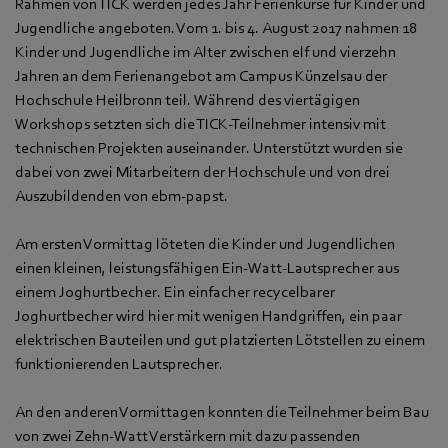
Rahmen von TICK werden jedes Jahr Ferienkurse für Kinder und
Jugendliche angeboten. Vom 1. bis 4. August 2017 nahmen 18
Kinder und Jugendliche im Alter zwischen elf und vierzehn
Jahren an dem Ferienangebot am Campus Künzelsau der
Hochschule Heilbronn teil. Während des viertägigen
Workshops setzten sich die TICK-Teilnehmer intensiv mit
technischen Projekten auseinander. Unterstützt wurden sie
dabei von zwei Mitarbeitern der Hochschule und von drei
Auszubildenden von ebm-papst.
Am ersten Vormittag löteten die Kinder und Jugendlichen
einen kleinen, leistungsfähigen Ein-Watt-Lautsprecher aus
einem Joghurtbecher. Ein einfacher recycelbarer
Joghurtbecher wird hier mit wenigen Handgriffen, ein paar
elektrischen Bauteilen und gut platzierten Lötstellen zu einem
funktionierenden Lautsprecher.
An den anderen Vormittagen konnten die Teilnehmer beim Bau
von zwei Zehn-Watt Verstärkern mit dazu passenden