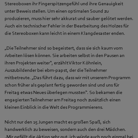
Stereoboxen ihr Fingerspitzengefühl und ihre Genauigkeit
unter Beweis stellen. Um einen optimalen Sound zu
produzieren, muss hier sehr akkurat und sauber gelötet werden.
Auch ein technischer Fehler in der Bearbeitung des Holzes für
die Stereoboxen kann leicht in einem Klangdesaster enden.
„Die Teilnehmer sind so begeistert, dass sie sich kaum vom
Arbeiten lösen können. Sie arbeiten selbst in den Pausen an
ihren Projekten weiter“, erzählt Viktor Köhnlein,
Auszubildender bei ebm-papst, der die Teilnehmer
mitbetreute. „Das führt dazu, dass wir mit unserem Programm
schon früher als geplant fertig geworden sind und uns für
Freitag etwas Neues überlegen mussten“. So bekamen die
engagierten Teilnehmer am Freitag noch zusätzlich einen
kleinen Einblick in die Welt des Programmierens.
Nicht nur den 15 Jungen macht es großen Spaß, sich
handwerklich zu beweisen, sondern auch den drei Mädchen.
„Mir gefällt die Aktion sehr gut, ich würde auch noch einmal bei