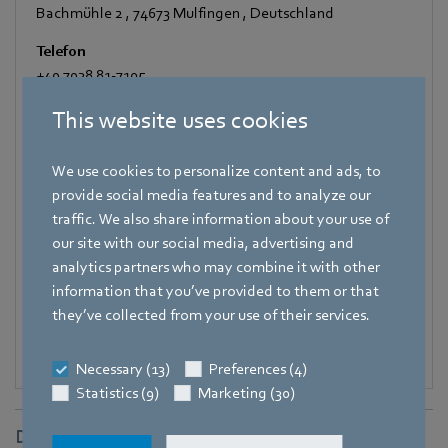
Bachmühle 2
,
74673 Mulfingen
,
Deutschland
Telefon
+49 7938 81-7105
Fax
This website uses cookies
+49 7938 81-97105
We use cookies to personalize content and ads, to
Mobile
provide social media features and to analyze our
+49 171 3624067
traffic. We also share information about your use of
E-Mail
our site with our social media, advertising and
Hauke.Hannig@de.ebmpapst.com
analytics partners who may combine it with other
information that you’ve provided to them or that
they’ve collected from your use of their services.
Necessary (13)
Preferences (4)
Statistics (9)
Marketing (30)
Downloads