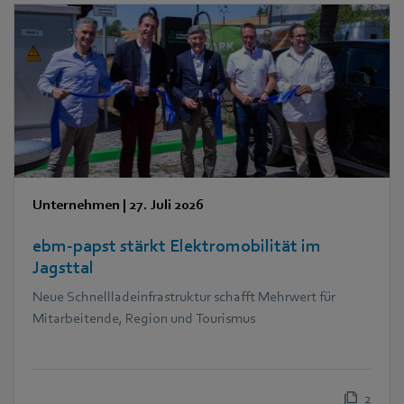
Unternehmen
|
27. Juli 2026
ebm‑papst stärkt Elektromobilität im
Jagsttal
Neue Schnellladeinfrastruktur schafft Mehrwert für
Mitarbeitende, Region und Tourismus
2