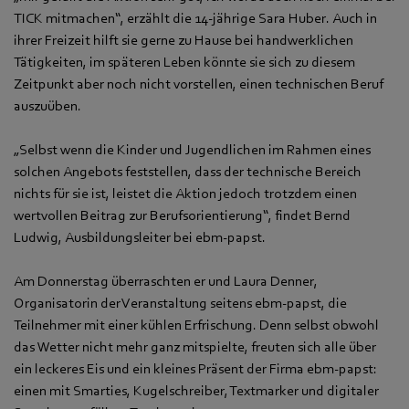
TICK mitmachen“, erzählt die 14-jährige Sara Huber. Auch in
ihrer Freizeit hilft sie gerne zu Hause bei handwerklichen
Tätigkeiten, im späteren Leben könnte sie sich zu diesem
Zeitpunkt aber noch nicht vorstellen, einen technischen Beruf
auszuüben.
„Selbst wenn die Kinder und Jugendlichen im Rahmen eines
solchen Angebots feststellen, dass der technische Bereich
nichts für sie ist, leistet die Aktion jedoch trotzdem einen
wertvollen Beitrag zur Berufsorientierung“, findet Bernd
Ludwig, Ausbildungsleiter bei ebm-papst.
Am Donnerstag überraschten er und Laura Denner,
Organisatorin der Veranstaltung seitens ebm-papst, die
Teilnehmer mit einer kühlen Erfrischung. Denn selbst obwohl
das Wetter nicht mehr ganz mitspielte, freuten sich alle über
ein leckeres Eis und ein kleines Präsent der Firma ebm-papst:
einen mit Smarties, Kugelschreiber, Textmarker und digitaler