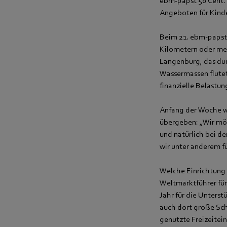
ebm-papst 50 Cent. 
Angeboten für Kinde
Beim 21. ebm-papst 
Kilometern oder meh
Langenburg, das du
Wassermassen flute
finanzielle Belastun
Anfang der Woche w
übergeben: „Wir möc
und natürlich bei d
wir unter anderem fü
Welche Einrichtung 
Weltmarktführer für
Jahr für die Unters
auch dort große Sch
genutzte Freizeitei