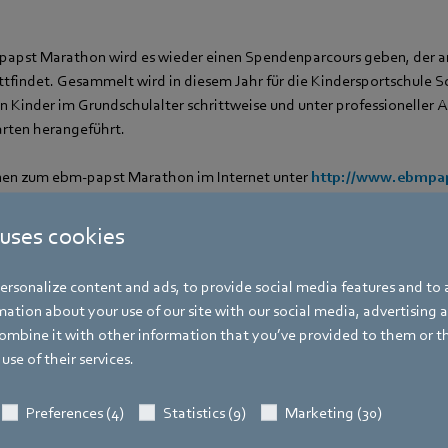
papst Marathon wird es wieder einen Spendenparcours geben, der a
tfindet. Gesammelt wird in diesem Jahr für die Kindersportschule S
n Kinder im Grundschulalter schrittweise und unter professioneller 
rten herangeführt.
nen zum ebm-papst Marathon im Internet unter
http://www.ebmpap
uf Facebook:
fb.com/ebmpapstMarathon
 uses cookies
er
rsonalize content and ads, to provide social media features and to a
ation about your use of our site with our social media, advertising 
mbine it with other information that you’ve provided to them or t
Hauke Hannig
use of their services.
Bereichsleiter Unternehmenskommunikat
Pressesprecher ebm-papst Gruppe
Preferences (4)
Statistics (9)
Marketing (30)
Adresse