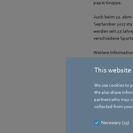
papst Gruppe.
Auch beim 22. ebm-
September 2017 stat
werden seit 27 Jahre
verschiedene Sporta
Weitere Informatio
marathon.de
und a
This website
Ansprechpartn
We use cookies to pe
We also share inform
partners who may co
collected from your 
Necessary (13)