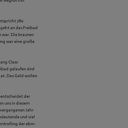
er Region mit
tspricht 780
geht an das Freibad
 war. Die braunen
ung war eine große
ang Class
eibad gelaufen sind
hat. Das Geld wollen
 entscheidet der
en uns in diesem
 vergangenen Jahr
bedeutende und viel
ontrolling der ebm-