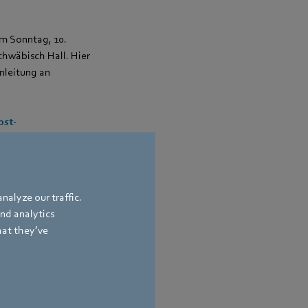
m Sonntag, 10.
chwäbisch Hall. Hier
Anleitung an
st-
nalyze our traffic.
and analytics
hat they’ve
ion & Politik