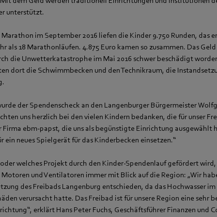
Mit dem Geld werden traditionell Einrichtungen und Institutionen d
r unterstützt.
Marathon im September 2016 liefen die Kinder 9.750 Runden, das en
r als 18 Marathonläufen. 4.875 Euro kamen so zusammen. Das Geld 
rch die Unwetterkatastrophe im Mai 2016 schwer beschädigt worden
ten dort die Schwimmbecken und den Technikraum, die Instandsetz
g.
urde der Spendenscheck an den Langenburger Bürgermeister Wolfg
hten uns herzlich bei den vielen Kindern bedanken, die für unser Fr
er Firma ebm-papst, die uns als begünstigte Einrichtung ausgewählt 
r ein neues Spielgerät für das Kinderbecken einsetzen.“
oder welches Projekt durch den Kinder-Spendenlauf gefördert wird,
 Motoren und Ventilatoren immer mit Blick auf die Region: „Wir hab
tützung des Freibads Langenburg entschieden, da das Hochwasser im
äden verursacht hatte. Das Freibad ist für unsere Region eine sehr 
nrichtung“, erklärt Hans Peter Fuchs, Geschäftsführer Finanzen und C