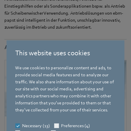
Einstiegshilfen oder als Sonderapplikationen bspw. als Antrieb
für Scheibenwischer Verwendung. Antriebslösungen von ebm-
papst sind intelligent in der Funktion, unschlagbar innovativ,
zuverlässig im Betrieb und zukunftsorientiert.
Ansprechpartner
This website uses cookies
We use cookies to personalize content and ads, to
provide social media features and to analyze our
traffic. We also share information about your use of
our site with our social media, advertising and
analytics partners who may combine it with other
information that you’ve provided to them or that
they’ve collected from your use of their services.
Katrin Lindner
Necessary (13)
Preferences (4)