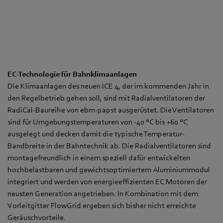
EC-Technologie für Bahnklimaanlagen
Die Klimaanlagen des neuen ICE 4, der im kommenden Jahr in
den Regelbetrieb gehen soll, sind mit Radialventilatoren der
RadiCal-Baureihe von ebm-papst ausgerüstet. Die Ventilatoren
sind für Umgebungstemperaturen von -40 °C bis +60 °C
ausgelegt und decken damit die typische Temperatur-
Bandbreite in der Bahntechnik ab. Die Radialventilatoren sind
montagefreundlich in einem speziell dafür entwickelten
hochbelastbaren und gewichtsoptimiertem Aluminiummodul
integriert und werden von energieeffizienten EC Motoren der
neusten Generation angetrieben. In Kombination mit dem
Vorleitgitter FlowGrid ergeben sich bisher nicht erreichte
Geräuschvorteile.