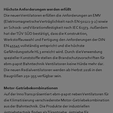
Höchste Anforderungen werden erfüllt
Die neuen Ventilatoren erfüllen die Anforderungen an EMV
(Elektromagnetische Verträglichkeit nach EN 50121-3-2) sowie
an Schock- und Vibrationsfestigkeit nach IEC 61373. Außerdem
hat der TÜV SÜD bestätigt, dass die Konstruktion,
Werkstoffauswahl und Fertigung den Anforderungen der DIN
EN 45545 vollständig entspricht und die höchste
Gefährdungsstufe HL3 erreicht wird. Durch die Verwendung
spezieller Kunststoffe stellen die Brandschutzvorschriften für
ebm-papst Bahntechnik-Ventilatoren keine Hürde mehr dar.
Die neuen Radialventilatoren werden ab Herbst 2016 in den
Baugrößen 250-355 verfügbar sein.
Motor-Getriebekombinationen
Auf der InnoTrans präsentiert ebm-papst neben Ventilatoren für
die Klimatisierung verschiedenste Motor-Getriebekombination
aus der Bahntechnik. Die Produkte der industriellen
Antriebstechnik finden als Türantriebe, Antriebe für