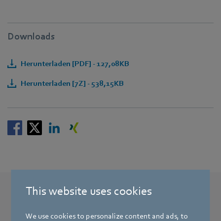
Downloads
Herunterladen [PDF] - 127,08KB
Herunterladen [7Z] - 538,15KB
This website uses cookies
Weitere Pressemeldungen
Das könnte Sie auch interessieren
We use cookies to personalize content and ads, to