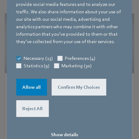
provide social media features and to analyze our
traffic. We also share information about your use of
our site with our social media, advertising and
analytics partners who may combine it with other
information that you’ve provided to them or that
they’ve collected from your use of their services.
Necessary (13)
Preferences (4)
Statistics (9)
Marketing (30)
Produktnews
|
4. August 2026
Allow all
Confirm My Choices
Mehr Leistung für kompakte
Lüftungssysteme
Reject All
Flexibel integrierbar und leistungsstark
Show details