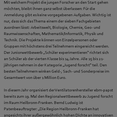
Mit welchem Projekt die jungen Forscher an den Start gehen
möchten, bleibt ihnen ganz selbst überlassen: Für die
Anmeldung gibt es keine vorgegebenen Aufgaben. Wichtig ist
nur, dass sich das Thema einem der sieben Fachgebieten
zuordnen lässt: Arbeitswelt, Biologie, Chemie, Geo- und
Raumwissenschaften, Mathematik/Informatik, Physik und
Technik. Die Projekte können von Einzelpersonen oder
Gruppen mit höchstens drei Teilnehmern eingereicht werden.
Der Juniorwettbewerb „Schüler experimentieren“ richtet sich
an Schüler ab der vierten Klasse bis 14 Jahre. Alle 15 bis 21-
jährigen nehmen in der Kategorie „Jugend forscht“ teil. Den
besten Teilnehmern winken Geld-, Sach- und Sonderpreise im
Gesamtwert von über 1 Million Euro.
In diesem Jahr organisiert der Ventilatorenhersteller ebm-papst
bereits zum 19. Mal den Regionalwettbewerb zu Jugend forscht
im Raum Heilbronn-Franken. Bernd Ludwig ist
Patenbeauftragter: „Die Region Heilbronn-Franken hat
angesichts ihrer außergewöhnlich hohen Dichte an innovativen