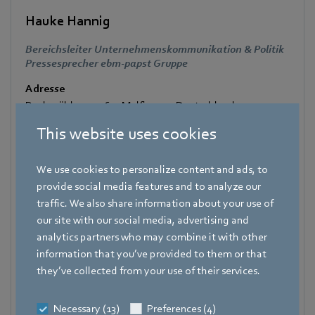
Hauke Hannig
Bereichsleiter Unternehmenskommunikation & Politik
Pressesprecher ebm-papst Gruppe
Adresse
Bachmühle 2
,
74673 Mulfingen
,
Deutschland
This website uses cookies
Telefon
+49 7938 81-7105
We use cookies to personalize content and ads, to
Fax
provide social media features and to analyze our
+49 7938 81-97105
traffic. We also share information about your use of
Mobile
our site with our social media, advertising and
+49 171 3624067
analytics partners who may combine it with other
information that you’ve provided to them or that
E-Mail
they’ve collected from your use of their services.
Hauke.Hannig@de.ebmpapst.com
Necessary (13)
Preferences (4)