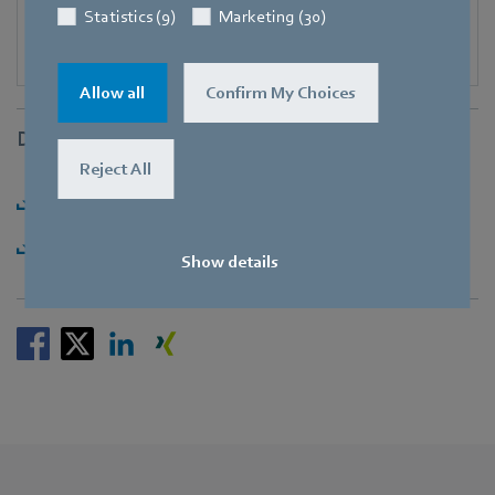
Statistics (9)
Marketing (30)
Allow all
Confirm My Choices
Downloads
Reject All
Herunterladen [PDF] - 104,04KB
Herunterladen [ZIP] - 5,95MB
Show details