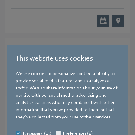
This website uses cookies
We use cookies to personalize content and ads, to
provide social media features and to analyze our
traffic. We also share information about your use of
our site with our social media, advertising and
analytics partners who may combine it with other
18. November 2024
-
20. November 2024
information that you’ve provided to them or that
Halle 7, Lyon
they’ve collected from your use of their services.
SIFA
Necessary (13)
Preferences (4)