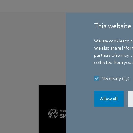
This website
We use cookies to pe
We also share inform
partners who may co
collected from your 
Necessary (13)
Allow all