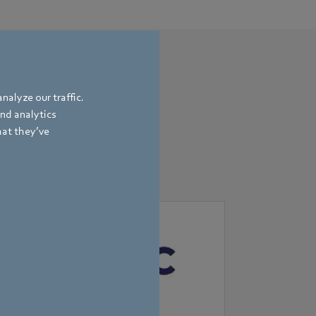
nalyze our traffic.
and analytics
hat they’ve