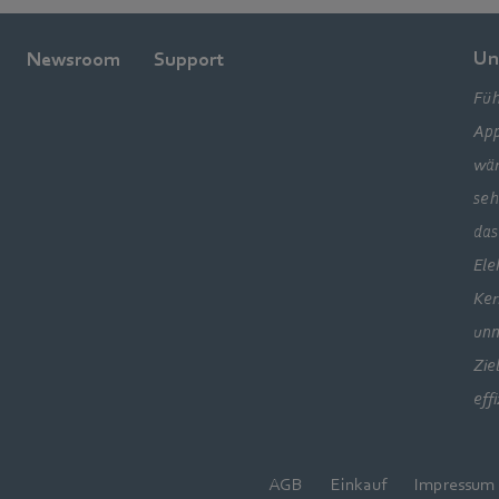
Un
Newsroom
Support
Füh
App
wär
seh
das
Ele
Ker
unm
Zie
eff
AGB
Einkauf
Impressum