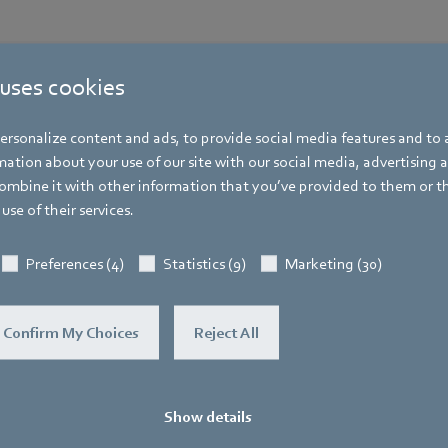
 uses cookies
rsonalize content and ads, to provide social media features and to a
ation about your use of our site with our social media, advertising 
Weitere Veranstaltungen
mbine it with other information that you’ve provided to them or t
use of their services.
Das könnte Sie auch interessieren
Preferences (4)
Statistics (9)
Marketing (30)
Confirm My Choices
Reject All
Show details