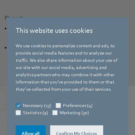
Flansch
Die Leitschaufeln verringern zusätzlich Turbulenzen und
This website uses cookies
Luftwirbel.
We use cookies to personalize content and ads, to
Optional schwarz lackiert oder unlackiert
provide social media features and to analyze our
(Aluminiumfarbton) lieferbar.
traffic. We also share information about your use of
our site with our social media, advertising and
analytics partners who may combine it with other
information that you’ve provided to them or that
they’ve collected from your use of their services.
Necessary (13)
Preferences (4)
Starke Kühlung für KI-Rechenzentren
Statistics (9)
Marketing (30)
AxiEco 200 ist die zukunftssichere Lösung für anspruchsvolle
Liquid-to-Air-Anwendungen wie RDHx- und Sidebar-
Allow all
Confirm My Choices