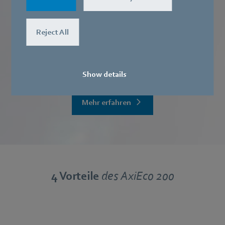
Systeme. In Kombination mit intelligenter Drehzahlregelung
und Hot-Swap-Fähigkeit zur Minimierung von
Systemausfallzeiten erfüllt er die Anforderungen modernster
Reject All
Rechenzentren.
Entdecken Sie weitere Lösungen für zukunftsstarke
Rechenzentren.
Show details
Mehr erfahren
4 Vorteile
des AxiEco 200