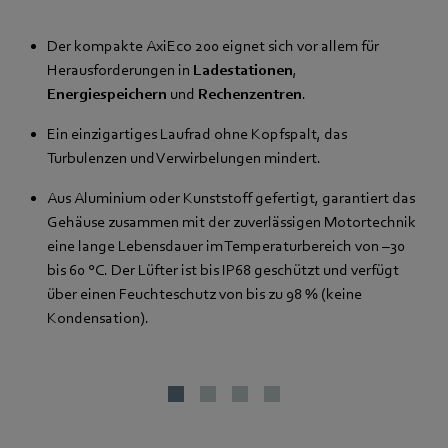
Der kompakte AxiEco 200 eignet sich vor allem für
Herausforderungen in
Ladestationen
,
Energiespeichern
und
Rechenzentren
.
Ein einzigartiges Laufrad ohne Kopfspalt, das
Turbulenzen und Verwirbelungen mindert.
Aus Aluminium oder Kunststoff gefertigt, garantiert das
Gehäuse zusammen mit der zuverlässigen Motortechnik
eine lange Lebensdauer im Temperaturbereich von –30
bis 60 °C. Der Lüfter ist bis IP68 geschützt und verfügt
über einen Feuchteschutz von bis zu 98 % (keine
Kondensation).