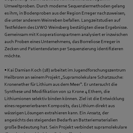
Umweltproben. Durch moderne Sequenziermethoden gelang
es ihm, in Bodenproben aus der Region Erreger nachzuweisen,
die unter anderem Weinreben befallen. Langzeitstudien auf
Testfeldern des LVWO Weinsberg bestätigten diese Ergebnisse.
Gemeinsam mit Kooperationspartnern analysiert er inzwischen
auch Proben eines Unternehmens, das Borreliose Erreger in
Zecken und Patientendaten per Sequenzierung identifizieren
möchte.
• Kai Damian Koch (18) arbeitet im Jugendforschungszentrum
Heilbronn an seinem Projekt „Supramolekulare Schatzsuche:
Kronenether für Lithium aus dem Meer“. Er untersucht die
Synthese und Modifikation von 12 Krone 4 Ethern, die
Lithiumionen selektiv binden können. Ziel ist die Entwicklung
eines regenerierbaren Komposits, das Lithium direkt aus
wässrigen Lösungen extrahieren kann. Ein Ansatz, der
angesichts des steigenden Bedarfs an Batteriematerialien
große Bedeutung hat. Sein Projekt verbindet supramolekulare