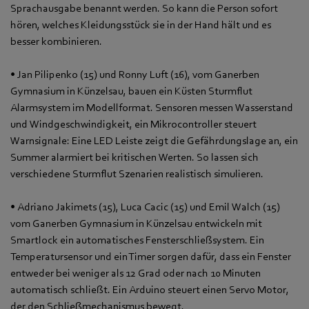
Sprachausgabe benannt werden. So kann die Person sofort
hören, welches Kleidungsstück sie in der Hand hält und es
besser kombinieren.
• Jan Pilipenko (15) und Ronny Luft (16), vom Ganerben
Gymnasium in Künzelsau, bauen ein Küsten Sturmflut
Alarmsystem im Modellformat. Sensoren messen Wasserstand
und Windgeschwindigkeit, ein Mikrocontroller steuert
Warnsignale: Eine LED Leiste zeigt die Gefährdungslage an, ein
Summer alarmiert bei kritischen Werten. So lassen sich
verschiedene Sturmflut Szenarien realistisch simulieren.
• Adriano Jakimets (15), Luca Cacic (15) und Emil Walch (15)
vom Ganerben Gymnasium in Künzelsau entwickeln mit
Smartlock ein automatisches Fensterschließsystem. Ein
Temperatursensor und ein Timer sorgen dafür, dass ein Fenster
entweder bei weniger als 12 Grad oder nach 10 Minuten
automatisch schließt. Ein Arduino steuert einen Servo Motor,
der den Schließmechanismus bewegt.