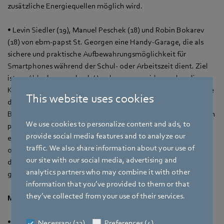
zusätzliche Energiequellen möglich wird.
• Levin Siedler (19), Manuel Peschek (18) und Robin Bokarev
(18) von ebm‑papst St. Georgen eine Handy-Garage, die als
sichere und praktische Aufbewahrungsmöglichkeit für
Smartphones während der Schul- oder Arbeitszeit dient. Ziel
ist es, Ablenkungen durch Handys zu vermeiden und so die
Konzentration und Produktivität zu steigern. Zunächst machte
This website uses cookies
das Team eine Analyse der Anforderungen, wie Sicherheit,
Benutzerfreundlichkeit und Kapazität. Anschließend wurde ein
We use cookies to personalize content and ads, to
passendes Konzept entworfen, das eine einfache Nutzung
provide social media features and to analyze our
ermöglicht. Mithilfe eines Prototyps wurde getestet und
traffic. We also share information about your use of
optimiert. Abschließend bewerteten die drei Auszubildenden
our site with our social media, advertising and
das Ergebnis und prüften, ob die Handy-Garage den
analytics partners who may combine it with other
gewünschten Nutzen erfüllt.
information that you’ve provided to them or that
they’ve collected from your use of their services.
Mailand:
• Alisa Filatova (17) von der Deutschen Schule Mailand
Necessary (13)
Preferences (4)