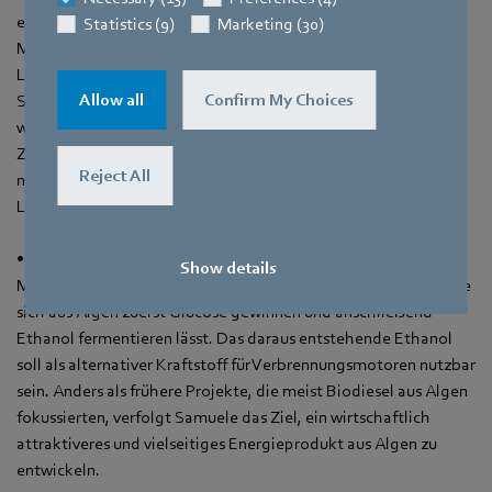
erforscht im Projekt „Kampf gegen Leberkrebs“ ein neuartiges
Statistics (9)
Marketing (30)
Molekül, das gezielt das Wachstum und die Ausbreitung von
Leberkrebszellen hemmt. Durch die Blockierung zentraler
Allow all
Confirm My Choices
Signalwege sollen Tumorzellen an ihrer Entwicklung gehindert
werden, während gesunde Zellen unbeschädigt bleiben. Das
Ziel ist die Entwicklung einer wirksamen, möglichst
Reject All
nebenwirkungsarmen Therapieform, die das Fortschreiten von
Leberkrebs deutlich verlangsamen oder sogar stoppen kann.
• Samuele Micali (17), ebenfalls von der Deutschen Schule
Show details
Mailand, untersucht in seinem Projekt „Ethanol aus Algen“, wie
sich aus Algen zuerst Glucose gewinnen und anschließend
Ethanol fermentieren lässt. Das daraus entstehende Ethanol
soll als alternativer Kraftstoff für Verbrennungsmotoren nutzbar
sein. Anders als frühere Projekte, die meist Biodiesel aus Algen
fokussierten, verfolgt Samuele das Ziel, ein wirtschaftlich
attraktiveres und vielseitiges Energieprodukt aus Algen zu
entwickeln.