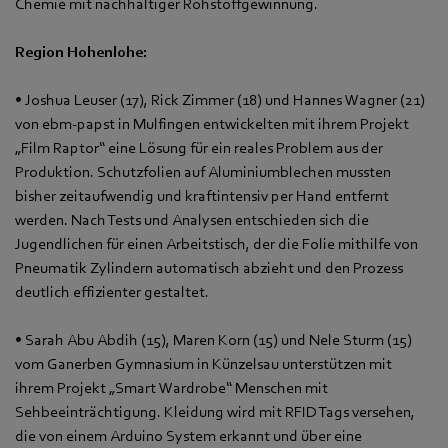
Chemie mit nachhaltiger Rohstoffgewinnung.
Region Hohenlohe:
• Joshua Leuser (17), Rick Zimmer (18) und Hannes Wagner (21)
von ebm‑papst in Mulfingen entwickelten mit ihrem Projekt
„Film Raptor“ eine Lösung für ein reales Problem aus der
Produktion. Schutzfolien auf Aluminiumblechen mussten
bisher zeitaufwendig und kraftintensiv per Hand entfernt
werden. Nach Tests und Analysen entschieden sich die
Jugendlichen für einen Arbeitstisch, der die Folie mithilfe von
Pneumatik Zylindern automatisch abzieht und den Prozess
deutlich effizienter gestaltet.
• Sarah Abu Abdih (15), Maren Korn (15) und Nele Sturm (15)
vom Ganerben Gymnasium in Künzelsau unterstützen mit
ihrem Projekt „Smart Wardrobe“ Menschen mit
Sehbeeinträchtigung. Kleidung wird mit RFID Tags versehen,
die von einem Arduino System erkannt und über eine