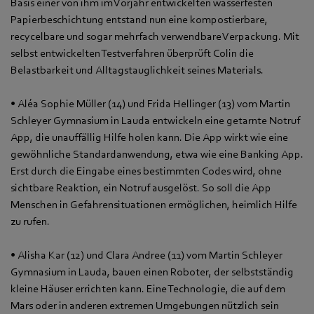
Basis einer von ihm im Vorjahr entwickelten wasserfesten
Papierbeschichtung entstand nun eine kompostierbare,
recycelbare und sogar mehrfach verwendbare Verpackung. Mit
selbst entwickelten Testverfahren überprüft Colin die
Belastbarkeit und Alltagstauglichkeit seines Materials.
• Aléa Sophie Müller (14) und Frida Hellinger (13) vom Martin
Schleyer Gymnasium in Lauda entwickeln eine getarnte Notruf
App, die unauffällig Hilfe holen kann. Die App wirkt wie eine
gewöhnliche Standardanwendung, etwa wie eine Banking App.
Erst durch die Eingabe eines bestimmten Codes wird, ohne
sichtbare Reaktion, ein Notruf ausgelöst. So soll die App
Menschen in Gefahrensituationen ermöglichen, heimlich Hilfe
zu rufen.
• Alisha Kar (12) und Clara Andree (11) vom Martin Schleyer
Gymnasium in Lauda, bauen einen Roboter, der selbstständig
kleine Häuser errichten kann. Eine Technologie, die auf dem
Mars oder in anderen extremen Umgebungen nützlich sein