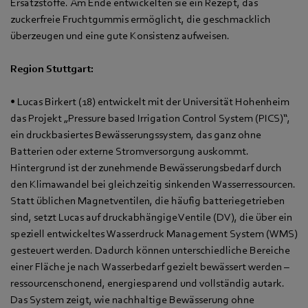
Ersatzstoffe. Am Ende entwickelten sie ein Rezept, das
zuckerfreie Fruchtgummis ermöglicht, die geschmacklich
überzeugen und eine gute Konsistenz aufweisen.
Region Stuttgart:
• Lucas Birkert (18) entwickelt mit der Universität Hohenheim
das Projekt „Pressure based Irrigation Control System (PICS)“,
ein druckbasiertes Bewässerungssystem, das ganz ohne
Batterien oder externe Stromversorgung auskommt.
Hintergrund ist der zunehmende Bewässerungsbedarf durch
den Klimawandel bei gleichzeitig sinkenden Wasserressourcen.
Statt üblichen Magnetventilen, die häufig batteriegetrieben
sind, setzt Lucas auf druckabhängige Ventile (DV), die über ein
speziell entwickeltes Wasserdruck Management System (WMS)
gesteuert werden. Dadurch können unterschiedliche Bereiche
einer Fläche je nach Wasserbedarf gezielt bewässert werden –
ressourcenschonend, energiesparend und vollständig autark.
Das System zeigt, wie nachhaltige Bewässerung ohne