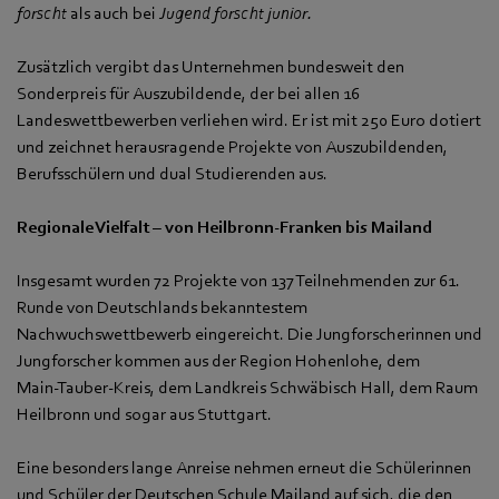
forscht
als auch bei
Jugend forscht junior.
Zusätzlich vergibt das Unternehmen bundesweit den
Sonderpreis für Auszubildende, der bei allen 16
Landeswettbewerben verliehen wird. Er ist mit 250 Euro dotiert
und zeichnet herausragende Projekte von Auszubildenden,
Berufsschülern und dual Studierenden aus.
Regionale Vielfalt – von Heilbronn-Franken bis Mailand
Insgesamt wurden 72 Projekte von 137 Teilnehmenden zur 61.
Runde von Deutschlands bekanntestem
Nachwuchswettbewerb eingereicht. Die Jungforscherinnen und
Jungforscher kommen aus der Region Hohenlohe, dem
Main‑Tauber‑Kreis, dem Landkreis Schwäbisch Hall, dem Raum
Heilbronn und sogar aus Stuttgart.
Eine besonders lange Anreise nehmen erneut die Schülerinnen
und Schüler der Deutschen Schule Mailand auf sich, die den