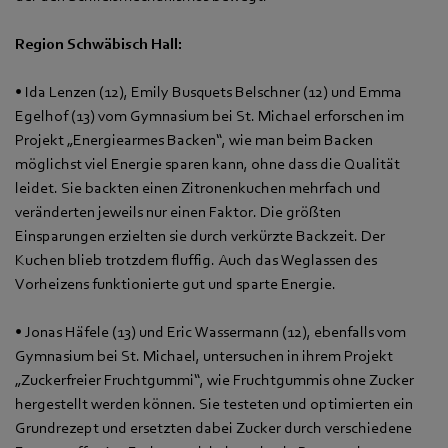
Region Schwäbisch Hall:
• Ida Lenzen (12), Emily Busquets Belschner (12) und Emma
Egelhof (13) vom Gymnasium bei St. Michael erforschen im
Projekt „Energiearmes Backen“, wie man beim Backen
möglichst viel Energie sparen kann, ohne dass die Qualität
leidet. Sie backten einen Zitronenkuchen mehrfach und
veränderten jeweils nur einen Faktor. Die größten
Einsparungen erzielten sie durch verkürzte Backzeit. Der
Kuchen blieb trotzdem fluffig. Auch das Weglassen des
Vorheizens funktionierte gut und sparte Energie.
• Jonas Häfele (13) und Eric Wassermann (12), ebenfalls vom
Gymnasium bei St. Michael, untersuchen in ihrem Projekt
„Zuckerfreier Fruchtgummi“, wie Fruchtgummis ohne Zucker
hergestellt werden können. Sie testeten und optimierten ein
Grundrezept und ersetzten dabei Zucker durch verschiedene