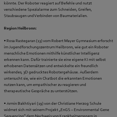
könnte. Der Roboter reagiert auf Befehle und nutzt
verschiedene Spezialarme zum Schneiden, Greifen,
Staubsaugen und Verbinden von Baumaterialien.
Region Heilbronn:
• Rosa Rastegaran (13) vom Robert Mayer Gymnasium erforscht
im Jugendforschungszentrum Heilbronn, wie gut ein Roboter
menschliche Emotionen mithilfe künstlicher Intelligenz
erkennen kann. Dafür trainierte sie eine eigene KI mit selbst
erhobenen Datensätzen und entwickelte ein freundlich
wirkendes, 3D gedrucktes Robotergehäuse. Außerdem
untersucht sie, wie ein Chatbot die erkannten Emotionen
nutzen kann, um empathischer zu reagieren und
therapeutische Gespräche zu unterstützen.
• Armin Bakhtiyari (19) von der Christiane Herzog Schule
widmet sich mit seinem Projekt „EnGS – Environmental Gene
Sequencing“ dem Nachweis von Krankheitserregern in