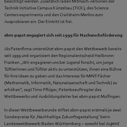
besichtigt werden. Zusätzlich laden Mitmach-Aktionen der
Technik Initiative Campus Künzelsau (TICK), des Science
Centers experimenta und den Crailsheim Merlins zum
Ausprobieren ein. Der Eintritt ist frei.
ebm‑papst engagiert sich seit 1999 für Nachwuchsförderung
Als Patenfirma unterstützt ebm‑papst den Wettbewerb bereits
seit 1999 und organisiert den Regionalentscheid Heilbronn-
Franken. „Wir engagieren uns bei Jugend forscht, um junge
Tüftlerinnen und Tüftler aktiv zu unterstützen, ihnen eine Bühne
für ihre Ideen zu geben und das Interesse für MINT-Fächer
(Mathematik, Informatik, Naturwissenschaft und Technik) zu
erhöhen“, sagt Timo Pflüger, Patenbeauftragter des
Wettbewerbs und Ausbildungsleiter bei ebm‑papst Mulfingen.
In dieser Wettbewerbsrunde stiftet ebm‑papst erstmals je zwei
Sonderpreise für ‚Nachhaltige Zukunftsgestaltung‘ beim
Landeswettbewerb Baden‑Württemberg – sowohl bei
Jugend