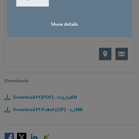
Mobile
+49 171 1292032
E-Mail
Show details
Katharina.Eberhardt@de.ebmpapst.com
Downloads
Download PI [PDF] - 115,54KB
Download PI-Paket [ZIP] - 2,7MB