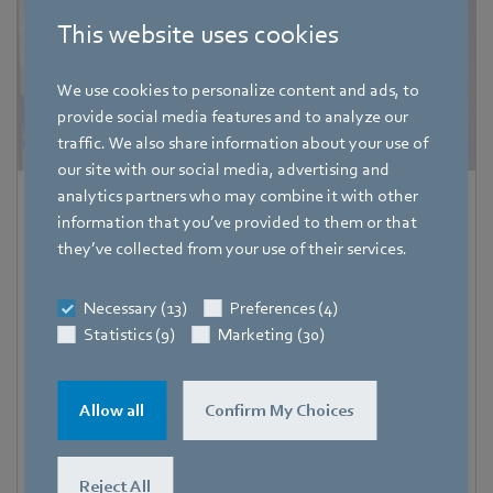
This website uses cookies
We use cookies to personalize content and ads, to
provide social media features and to analyze our
traffic. We also share information about your use of
our site with our social media, advertising and
analytics partners who may combine it with other
Katharina Eberhardt
information that you’ve provided to them or that
they’ve collected from your use of their services.
Stellvertretende Pressesprecherin ebm-papst Gruppe
Adresse
Necessary (13)
Preferences (4)
Bachmühle 2
,
74673 Mulfingen
,
Deutschland
Statistics (9)
Marketing (30)
Telefon
+49 7938 81-8112
Allow all
Confirm My Choices
Fax
+49 7938 81-98112
Reject All