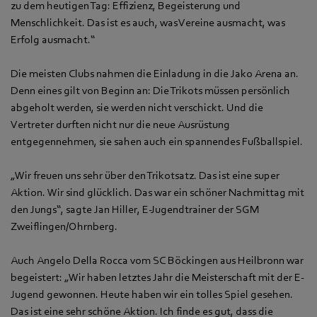
zu dem heutigen Tag: Effizienz, Begeisterung und
Menschlichkeit. Das ist es auch, was Vereine ausmacht, was
Erfolg ausmacht.“
Die meisten Clubs nahmen die Einladung in die Jako Arena an.
Denn eines gilt von Beginn an: Die Trikots müssen persönlich
abgeholt werden, sie werden nicht verschickt. Und die
Vertreter durften nicht nur die neue Ausrüstung
entgegennehmen, sie sahen auch ein spannendes Fußballspiel.
„Wir freuen uns sehr über den Trikotsatz. Das ist eine super
Aktion. Wir sind glücklich. Das war ein schöner Nachmittag mit
den Jungs“, sagte Jan Hiller, E-Jugendtrainer der SGM
Zweiflingen/Ohrnberg.
Auch Angelo Della Rocca vom SC Böckingen aus Heilbronn war
begeistert: „Wir haben letztes Jahr die Meisterschaft mit der E-
Jugend gewonnen. Heute haben wir ein tolles Spiel gesehen.
Das ist eine sehr schöne Aktion. Ich finde es gut, dass die