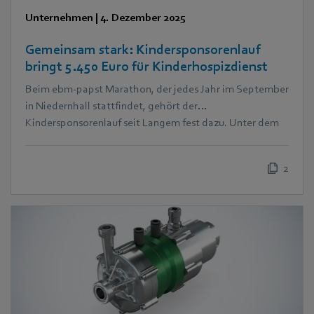
Unternehmen
|
4. Dezember 2025
Gemeinsam stark: Kindersponsorenlauf
bringt 5.450 Euro für Kinderhospizdienst
Beim ebm‑papst Marathon, der jedes Jahr im September
in Niedernhall stattfindet, gehört der
Kindersponsorenlauf seit Langem fest dazu. Unter dem
Motto „Kinder laufen für Kinder“ drehen die jüngsten
Teilnehmer ihre Runden für den guten Zweck. In diesem
2
Jahr kam dabei eine beeindruckende Summe von 5.450
Euro zusammen – zugunsten des Ambulanten Kinder-
und Jugendhospizdienstes Schwäbisch Hall e.V. (Aki)