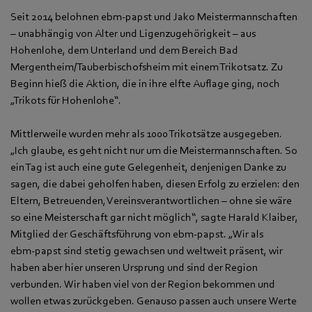
Seit 2014 belohnen ebm‑papst und Jako Meistermannschaften
– unabhängig von Alter und Ligenzugehörigkeit – aus
Hohenlohe, dem Unterland und dem Bereich Bad
Mergentheim/Tauberbischofsheim mit einem Trikotsatz. Zu
Beginn hieß die Aktion, die in ihre elfte Auflage ging, noch
„Trikots für Hohenlohe“.
Mittlerweile wurden mehr als 1000 Trikotsätze ausgegeben.
„Ich glaube, es geht nicht nur um die Meistermannschaften. So
ein Tag ist auch eine gute Gelegenheit, denjenigen Danke zu
sagen, die dabei geholfen haben, diesen Erfolg zu erzielen: den
Eltern, Betreuenden, Vereinsverantwortlichen – ohne sie wäre
so eine Meisterschaft gar nicht möglich“, sagte Harald Klaiber,
Mitglied der Geschäftsführung von ebm‑papst. „Wir als
ebm‑papst sind stetig gewachsen und weltweit präsent, wir
haben aber hier unseren Ursprung und sind der Region
verbunden. Wir haben viel von der Region bekommen und
wollen etwas zurückgeben. Genauso passen auch unsere Werte