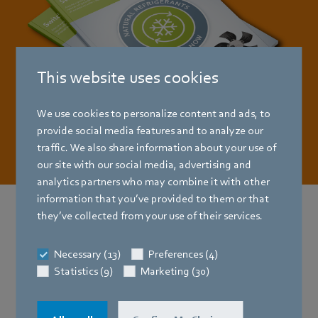
This website uses cookies
We use cookies to personalize content and ads, to
provide social media features and to analyze our
traffic. We also share information about your use of
our site with our social media, advertising and
analytics partners who may combine it with other
information that you’ve provided to them or that
they’ve collected from your use of their services.
Wąskie gardła na rynku
Necessary (13)
Preferences (4)
Uzyskaj niezależność!
Statistics (9)
Marketing (30)