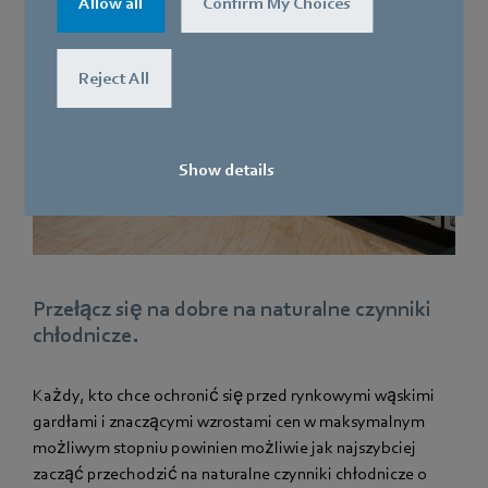
Allow all
Confirm My Choices
Reject All
Show details
Przełącz się na dobre na naturalne czynniki
chłodnicze.
Każdy, kto chce ochronić się przed rynkowymi wąskimi
gardłami i znaczącymi wzrostami cen w maksymalnym
możliwym stopniu powinien możliwie jak najszybciej
zacząć przechodzić na naturalne czynniki chłodnicze o