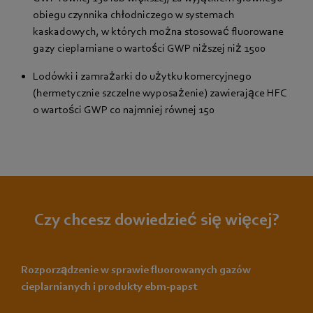
obiegu czynnika chłodniczego w systemach
kaskadowych, w których można stosować fluorowane
gazy cieplarniane o wartości GWP niższej niż 1500
Lodówki i zamrażarki do użytku komercyjnego
(hermetycznie szczelne wyposażenie) zawierające HFC
o wartości GWP co najmniej równej 150
Czy chcesz dowiedzieć się więcej?
Rozporządzenie w sprawie fluorowanych gazów
cieplarnianych i produkty ebm-papst