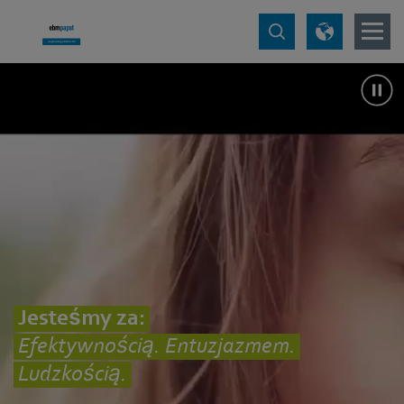
Jesteśmy za:
Efektywnością. Entuzjazmem.
Ludzkością.