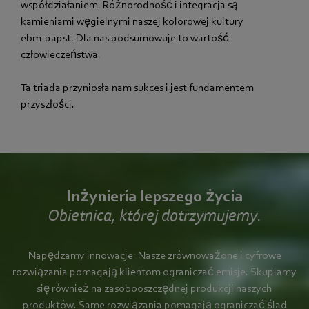
współdziałaniem. Różnorodność i integracja są
kamieniami węgielnymi naszej kolorowej kultury
ebm‑papst. Dla nas podsumowuje to wartość
człowieczeństwa.
Ta triada przyniosła nam sukces i jest fundamentem
przyszłości.
Inżynieria lepszego życia
Obietnica, której dotrzymujemy.
Napędzamy innowacje: Nasze zrównoważone i cyfrowe
rozwiązania pomagają klientom ograniczać emisje. Skupiamy
się również na zasobooszczędnej produkcji naszych
produktów. Same rozwiązania pomagają ograniczać ślad