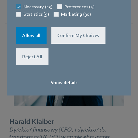
Necessary (13)
Preferences (4)
Statistics (9)
Marketing (30)
Allow all
Confirm My Choices
Reject All
Show details
Harald Klaiber
Dyrektor finansowy (CFO) i dyrektor ds.
transformacji (CTrO) w grupie ebm‑papst