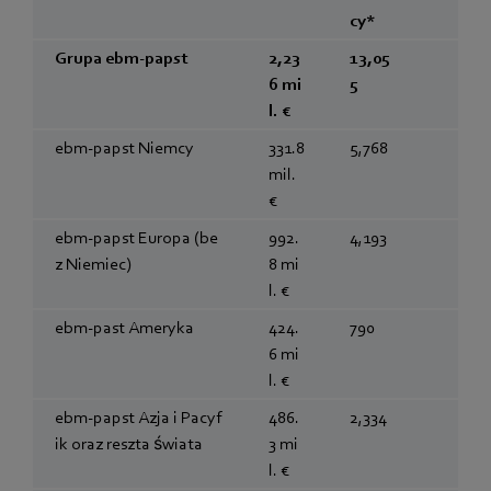
cy*
Grupa ebm‑papst
2,23
13,05
6 mi
5
l. €
ebm‑papst Niemcy
331.8
5,768
mil.
€
ebm‑papst Europa (be
992.
4,193
z Niemiec)
8 mi
l. €
ebm‑past Ameryka
424.
790
6 mi
l. €
ebm‑papst Azja i Pacyf
486.
2,334
ik oraz reszta świata
3 mi
l. €