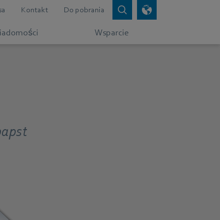
sa
Kontakt
Do pobrania
iadomości
Wsparcie
papst