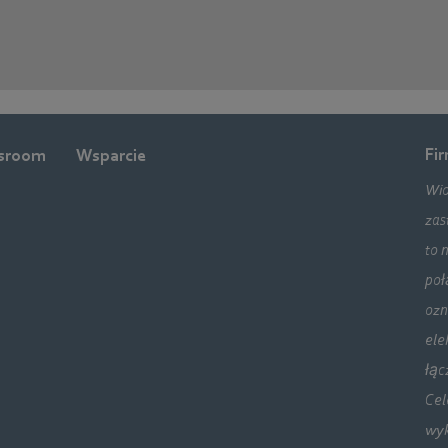
Fi
sroom
Wsparcie
Wio
zas
to 
poł
ozn
ele
łąc
Cel
wyk