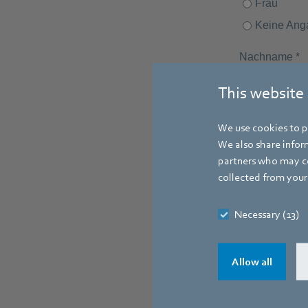
This website
We use cookies to pe
We also share inform
partners who may co
collected from your 
Necessary (13)
Allow all