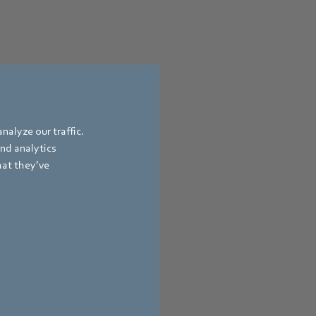
nalyze our traffic.
and analytics
hat they’ve