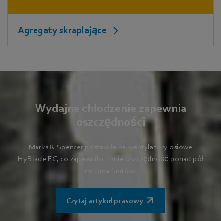
Agregaty skraplające
Wydajne chłodzenie zapewnia
oszczędności
Marks & Spencer postawiła na wentylatory osiowe
HyBlade EC, co zapewniło firmie oszczędność ponad pół
miliona funtów.
Czytaj artykuł prasowy