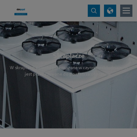
Skraplacze
W skraplaczu, ciepło przenoszone w czynniku chłodniczym
jest przekazywane do powietrza otoczenia.