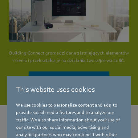
Building Connect gromadzi dane z istniejących elementów
mienia i przekształca je na działania tworzące wartość.
Dowiedz się więcej już teraz!
This website uses cookies
We use cookies to personalize content and ads, to
provide social media features and to analyze our
traffic. We also share information about your use of
Inne zastosowania
w technologii
our site with our social media, advertising and
chłodniczej
analytics partners who may combine it with other