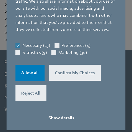
traffic. We also share information about your use of
00:48 — Kable taśmowe/izolacja przewodów
our site with our social media, advertising and
01:08 — Złącza montażowe
analytics partners who may combine it with other
01:19 — Łączenie uziomu
information that you’ve provided to them or that
01:31 — Łączenie przewodów
they’ve collected from your use of their services.
02:04 — Dokręcanie przepustów kablowych
02:20 — Zamykanie puszki przyłączeniowej
Necessary (13)
Preferences (4)
Statistics (9)
Marketing (30)
Produkty
Allow all
Confirm My Choices
Branże
Koncern
Reject All
Newsroom
Wsparcie
Show details