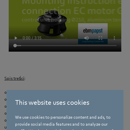
Spis treści
:
00:00 — Wprowadzenie
00:05 — Zalecenia dotyczące bezpieczeństwa
This website uses cookies
00:13 — Kontrola obudowy Ø210
00:18 — Otwieranie puszki przyłączeniowej
We use cookies to personalize content and ads, to
00:30 — Otwieranie przepustów kablowych, umieszczanie
provide social media features and to analyze our
uszczelek