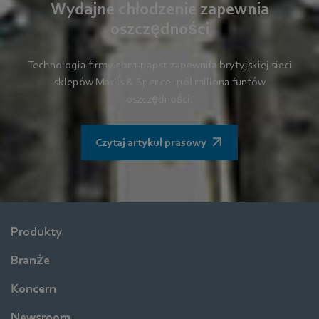
Wydajne chłodzenie zapewnia
oszczędności
Technologia firmy ebm-papst zapewniła brytyjskiej sieci
sklepów Marks & Spencer pół miliona funtów
oszczędności.
Czytaj artykuł prasowy
Produkty
Branże
Koncern
Newsroom