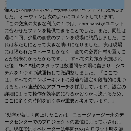
ファンを取り外し、ebm‑papstのAxiTopディフューザーを
備えた224個のエネルギー効率の高いECファンに交換しま
した。 オーウェンは次のようにコメントしています。
「この交換の大きな利点の１つは、ebm‑papstがユニット
に合わせたファンを提供できることでした。また、同社は
週に１回、少量の個数のファンを現場に納品しました。こ
れは私たちにとって大きな助けになりました。 実は現場
には限られたスペースしかなく、全ての必要部材を置くこ
とが出来なかったからです。」 すべての対策が実施され
た後、ENGIE社のスタッフは数週間その場に留まり、シス
テムを１つずつ試運転して微調整しました。 「ここで
は、すべてのコンポーネントに最適な設定を段階的に見つ
けるという連続的なアプローチを採用しています。設定の
詳細によって操作が効率的になるかどうかも決まるため、
ここに多くの時間を割く事が重要と考えています。」
" 効率が著しく向上したことは、ニュージャージー州のデ
ータセンターでのプロジェクトの数値によって示されま
す。現在ではオペレーターは年間730万キロワット時を節