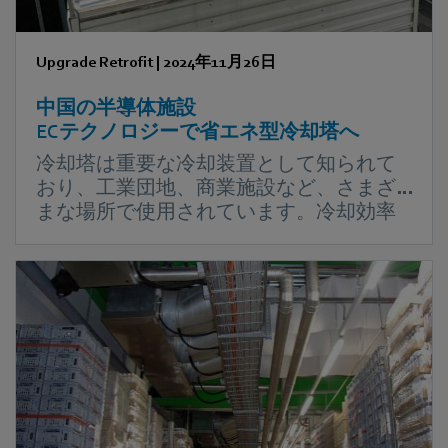
Upgrade Retrofit
|
2024年11月26日
中国の半導体施設
ECテクノロジーで省エネ型冷却塔へ
冷却塔は重要な冷却装置として知られて
おり、工業団地、商業施設など、さまざ
まな場所で使用されています。冷却効率
に加え、エネルギー消費量と信頼性は冷
却塔の性能を評価する上で欠かせない要
素です。中国の空調設備メーカー大手で
あるKINFITは2023年、ebm‑papstと提携
し、半導体施設の冷却塔システムを刷新
し大幅な省エネ化を実現しました。