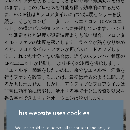
ンのスイッチを切ることもできるので高い節減効果を得ら
れます。」このプロセスを可能な限り効率的にするため
に、ENGIE社は各フロアタイルに3つの温度センサーを接
続し、そしてコンピュータールームエアコン（CRACユニ
ット）の様にビル制御システムに接続しています。センサ
ーで測定された温度が設定温度よりも低い場合、フロアタ
イル・ファンの速度を落とします。ラックが熱くなり始め
ると、フロアタイル・ファンが再びスピードアップしま
す。これでも十分でない場合は、近くのスタンバイ状態の
CRACユニットが起動し、より多くの冷気を供給します。
「エネルギー節減をしたいのに、余分なエネルギー消費を
行うファンを設置することは、最初は矛盾のように聞こえ
るかもしれません。しかし、アクティブなフロアタイルは
非常に効率的に機能し、活用する事で十分に投資対効果を
得る事ができます」とオーウェンは説明します。
This website uses cookies
We use cookies to personalize content and ads, to