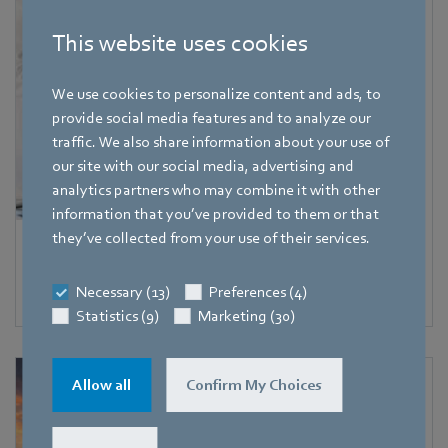
This website uses cookies
We use cookies to personalize content and ads, to
provide social media features and to analyze our
traffic. We also share information about your use of
our site with our social media, advertising and
analytics partners who may combine it with other
information that you’ve provided to them or that
they’ve collected from your use of their services.
医療テクノロジー
Necessary (13)
Preferences (4)
医療用の快適性を高めるモータ
Statistics (9)
Marketing (30)
Allow all
Confirm My Choices