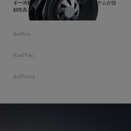
ギー消費と最高の性能を特長とし、システムが信
頼性高く動作します。
AxiEco
RadiPac
AxiForce