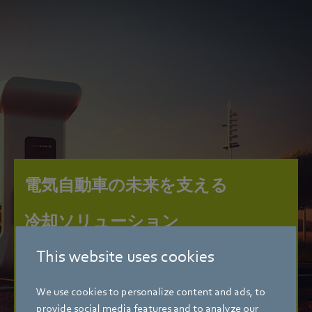
電気自動車の未来を支える
冷却ソリューション
This website uses cookies
電気自動車において、急速充電がますます普及拡大
しています。そのプロセスで発生する熱を放散する
ため、強力な冷却が不可欠です。ebm‑papstのインテ
We use cookies to personalize content and ads, to
リジェントなファンがその冷却で重要な役割を果た
provide social media features and to analyze our