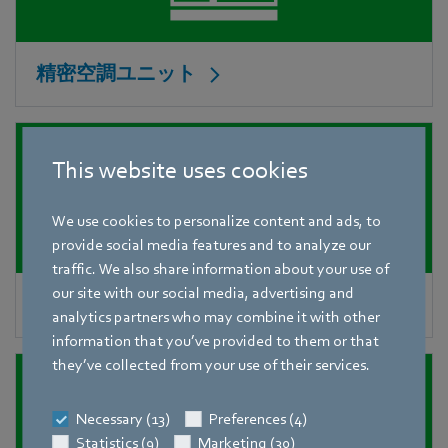
精密空調ユニット
This website uses cookies
We use cookies to personalize content and ads, to
provide social media features and to analyze our
traffic. We also share information about your use of
our site with our social media, advertising and
データセンターのAHU
analytics partners who may combine it with other
information that you’ve provided to them or that
they’ve collected from your use of their services.
Necessary (13)
Preferences (4)
Statistics (9)
Marketing (30)