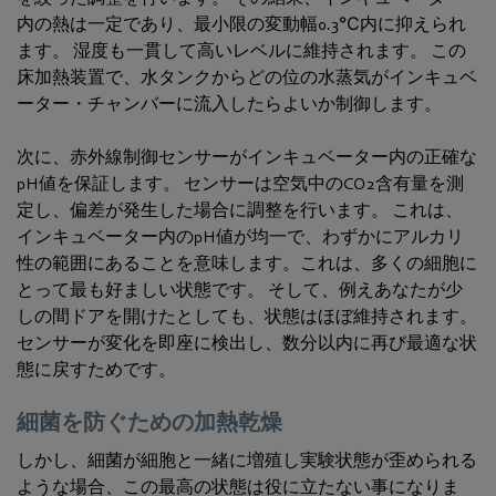
内の熱は一定であり、最小限の変動幅0.3℃内に抑えられ
ます。 湿度も一貫して高いレベルに維持されます。 この
床加熱装置で、水タンクからどの位の水蒸気がインキュベ
ーター・チャンバーに流入したらよいか制御します。
次に、赤外線制御センサーがインキュベーター内の正確な
pH値を保証します。 センサーは空気中のCO2含有量を測
定し、偏差が発生した場合に調整を行います。 これは、
インキュベーター内のpH値が均一で、わずかにアルカリ
性の範囲にあることを意味します。これは、多くの細胞に
とって最も好ましい状態です。 そして、例えあなたが少
しの間ドアを開けたとしても、状態はほぼ維持されます。
センサーが変化を即座に検出し、数分以内に再び最適な状
態に戻すためです。
細菌を防ぐための加熱乾燥
しかし、細菌が細胞と一緒に増殖し実験状態が歪められる
ような場合、この最高の状態は役に立たない事になりま