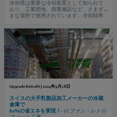
冷却塔は重要な冷却装置として知られて
おり、工業団地、商業施設など、さまざ
まな場所で使用されています。冷却効率
に加え、エネルギー消費量と信頼性は冷
却塔の性能を評価する上で欠かせない要
素です。中国の空調設備メーカー大手で
あるKINFITは2023年、ebm‑papstと提携
し、半導体施設の冷却塔システムを刷新
し大幅な省エネ化を実現しました。
Upgrade Retrofit
|
2024年9月18日
スイスの大手乳製品加工メーカーの冷蔵
倉庫で
80%の省エネを実現！-
ECファン・レトロ