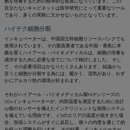
胞を培養するための標準的な装置になっています。 この
目立たないキャビネットは医学研究にとって重要なツール
であり、多くの実験に欠かせないものとなっています。
ハイテク細胞分裂
インキュベーターは、中国国立幹細胞リソースバンクでも
使用されています。 その製造業者である中国・青島に本
拠を置くハイアール・バイオメディカルは、細胞の培養を
成功するために必要な全てについて検討しました。 そし
て、その必要項目はかなりたくさんあります。 結論から
言うと細胞が分裂する為には、暖かく、湿気があり、わず
かにアルカリ性の環境が好まれます。
それがハイアール・バイオメディカル製HCPシリーズの
CO2インキュベーターが、内部温度を測定するために合計
27個のセンサーを備えたインテリジェントな加熱システム
を備えている理由です。 1つのエリアの温度が低すぎた場
合、加温システムがすぐに反応し、個々の内壁を通じて的
を絞った調整を行います。 その結果、インキュベーター