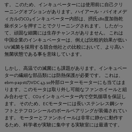
す。 このため、インキュベーターには使用前に自己クリ
ーニングオプションがあります。ハイアール・バイオメデ
ィカルのCO₂インキュベーター内部は、摂氏180度加熱乾
燥ボタンを押すことでクリーニングされます。 したがっ
て、頑固な細菌には生存チャンスがありません。 これは
中国企業のインキュベーターは、例えば比較的効果が低い
UV滅菌を採用する競合他社との比較において、より高い
無菌状態である事を意味しています。
しかし、高温での滅菌にも課題があります。インキュベー
ターの繊細な部品類には防熱保護が必要です。 これは、
ebm‑papstのVDC 43.10外部ローターモーターにも当てはま
ります。このモータは取り外し可能なファンホイールと組
み合わせて、CO2インキュベーター内で空気循環を保証し
ます。 そのため、ECモーターには長いステンレス鋼シャ
フトとテフロンシールのボールベアリングが装備されてい
ます。 モーターとファンホイールは非常に静かに動作す
るため、科学者が実験に集中する実験室には最適です。