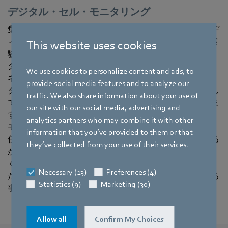
デジタル・セル・モニタリング
集中に関するトピックと言えば、ハイアール・バイオメデ
ィカル製CO2インキュベーターの機能は、科学者の日常実
This website uses cookies
験作業をより簡単にします。 同社のインキュベーターは
タッチパネルで操作でき、たとえばIoT（モノのインター
We use cookies to personalize content and ads, to
ネット）に統合できます。 これは、個々のインキュベー
provide social media features and to analyze our
ターが細胞供給の評価や問題報告の為に、それぞれ独立し
traffic. We also share information about your use of
てデータを中央コンピューターに送信することを意味しま
our site with our social media, advertising and
す。 スマートインキュベーターは、アプリを使用してリ
analytics partners who may combine it with other
モートで監視し制御することもできます。 これにより主
information that you’ve provided to them or that
任科学者は、自宅から長期実験が問題なく続けられている
they’ve collected from your use of their services.
か確認可能となります。 これらの機能は科学者だけでな
く、私たち全員にとっても良いことです。 なぜなら、私
Necessary (13)
Preferences (4)
たちは研究の進捗、発見から、我々の健康は恩恵を受ける
Statistics (9)
Marketing (30)
事になるからです。
Allow all
Confirm My Choices