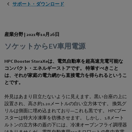
サポート・ダウンロード
産業分野 |
2021年10月26日
ソケットからEV車用電源
HPC Booster StoraXeは、電気自動車を超高速充電可能な
コンパクト・エネルギーストアです。 特筆すべきこと
は、それが家庭の電力網から直接電力を得られるというこ
とです。
外見はあまり目立たないように見えます。黒い台座の上に
設置され、高さ約1.20メートルの白い立方体です。 換気グ
リルは側面に埋め込まれており—これも黒です。 HPCブー
スターは特大冷凍庫を彷彿させます。 しかし、1.8メート
ルトンの立方体の蓋の下には、冷凍オーブンフライ調理器
はありませんが、電気自動車用320キロワットの集中充電