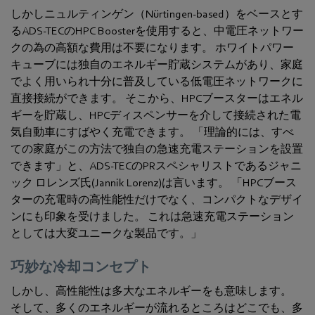
しかしニュルティンゲン（Nürtingen-­based）をベースとす
るADS-TECのHPC Boosterを使用すると、中電圧ネットワー
クの為の高額な費用は不要になります。 ホワイトパワー
キューブには独自のエネルギー貯蔵システムがあり、家庭
でよく用いられ十分に普及している低電圧ネットワークに
直接接続ができます。 そこから、HPCブースターはエネル
ギーを貯蔵し、HPCディスペンサーを介して接続された電
気自動車にすばやく充電できます。 「理論的には、すべ
ての家庭がこの方法で独自の急速充電ステーションを設置
できます」と、ADS-TECのPRスペシャリストであるジャニ
ック ロレンズ氏(Jannik Lorenz)は言います。 「HPCブース
ターの充電時の高性能性だけでなく、コンパクトなデザイ
ンにも印象を受けました。 これは急速充電ステーション
としては大変ユニークな製品です。」
巧妙な冷却コンセプト
しかし、高性能性は多大なエネルギーをも意味します。
そして、多くのエネルギーが流れるところはどこでも、多