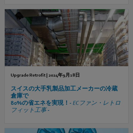
に加え、エネルギー消費量と信頼性は冷
却塔の性能を評価する上で欠かせない要
素です。中国の空調設備メーカー大手で
あるKINFITは2023年、ebm‑papstと提携
し、半導体施設の冷却塔システムを刷新
し大幅な省エネ化を実現しました。
Upgrade Retrofit
|
2024年9月18日
スイスの大手乳製品加工メーカーの冷蔵
倉庫で
80%の省エネを実現！-
ECファン・レトロ
フィット工事
-