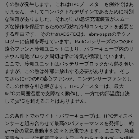
くの熱が発生します。 これはHPCブースターも例外ではあ
りません。そしてコンパクトなデザインであるために特別
な課題がありました。 それがこの急速充電装置がスムー
ズな操作を保証するための巧妙な冷却コンセプトを必要と
する理由です。 そのためADS-TECは、ebm‑papstのテクノ
ロジーに信頼を寄せています。 RadiCalシリーズの2つのEC
遠心ファンと冷却ユニットにより、パワーキューブ内のリ
チウム電池ブロック周辺は常に冷気が循環しています。
ここで、冷却ユニットはバッテリーブロックから熱を奪い
ますが、この熱は外部に放出する必要があります。 そし
てさらに2つのEC遠心ファンが、コンデンサーファンとし
てこの仕事を引き継ぎます。 HPCブースターは、最大
60℃の周囲温度で支障なく動作し、一方で内部温度は決
して30℃を超えることはありません。
この条件下でホワイト・パワーキューブは、HPCディスペ
ンサーと組み合わせて最高のパフォーマンスを発揮し、約
4〜7台の電気自動車を次々と充電できます。 ここで、急速
充電キューブは低電圧ネットワークからエネルギーを供給