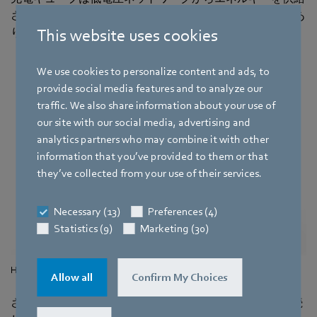
され続けるので、蓄えたエネルギーがセロになることはあ
This website uses cookies
りません。
We use cookies to personalize content and ads, to
provide social media features and to analyze our
traffic. We also share information about your use of
our site with our social media, advertising and
analytics partners who may combine it with other
information that you’ve provided to them or that
they’ve collected from your use of their services.
Necessary (13)
Preferences (4)
Statistics (9)
Marketing (30)
HPC ブースターとディスペンサー(Photo | ADS-TEC)
Allow all
Confirm My Choices
さらに別のHPCディスペンサーを急速充電キューブに接続