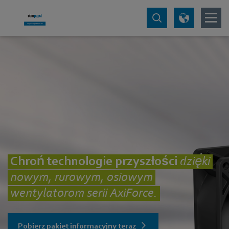
Chroń technologie
przyszłości
dzięki
nowym, rurowym, osiowym
wentylatorom serii AxiForce.
Pobierz pakiet informacyjny teraz