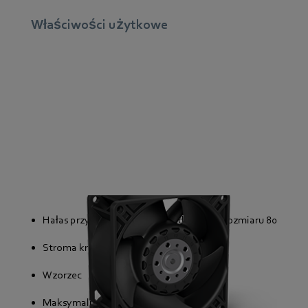
Właściwości użytkowe
Hałas przykładowo nawet o 6 dB(A) dla rozmiaru 80
Stroma krzywa wydajności powietrznej
Wzorzec
Maksymalna wydajność