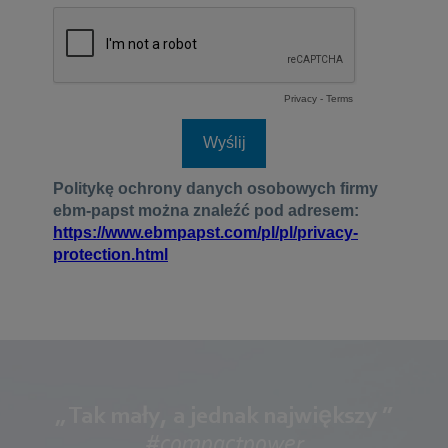
„ Tak mały, a jednak największy ”
#compactpower