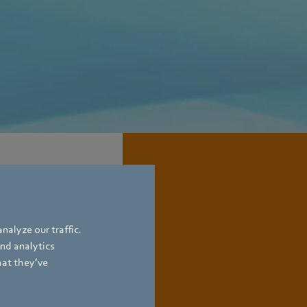
nalyze our traffic.
and analytics
hat they’ve