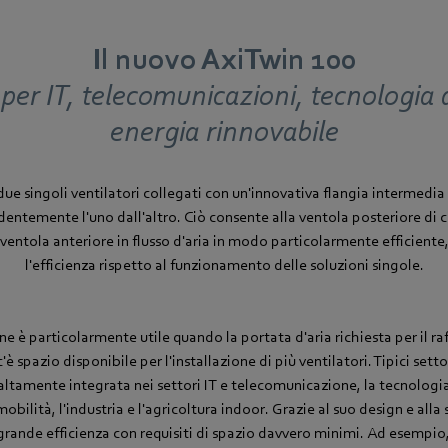
Il nuovo AxiTwin 100
 per IT, telecomunicazioni, tecnologia d
energia rinnovabile
due singoli ventilatori collegati con un'innovativa flangia intermedi
ntemente l'uno dall'altro. Ciò consente alla ventola posteriore di co
 ventola anteriore in flusso d'aria in modo particolarmente efficien
l'efficienza rispetto al funzionamento delle soluzioni singole.
e è particolarmente utile quando la portata d'aria richiesta per il 
è spazio disponibile per l'installazione di più ventilatori. Tipici sett
 altamente integrata nei settori IT e telecomunicazione, la tecnologia 
 mobilità, l'industria e l'agricoltura indoor. Grazie al suo design e alla
grande efficienza con requisiti di spazio davvero minimi. Ad esempio,