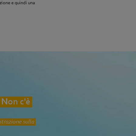
azione e quindi una
? Non c'è
strazione sulla