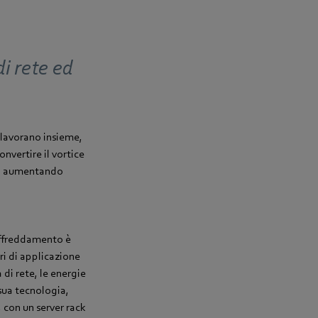
i rete ed
a lavorano insieme,
nvertire il vortice
te, aumentando
raffreddamento è
ori di applicazione
di rete, le energie
 sua tecnologia,
 con un server rack