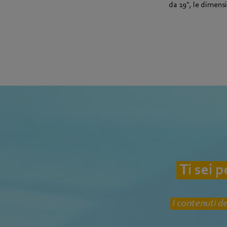
da 19", le dimensi
Ti sei 
I contenuti de