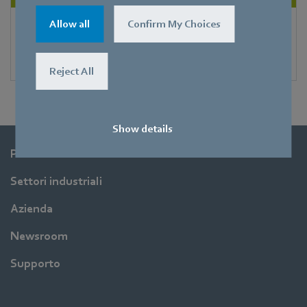
Allow all
Confirm My Choices
FanScout
Scarica il software con un click
Reject All
Show details
Prodotti
Settori industriali
Azienda
Newsroom
Supporto