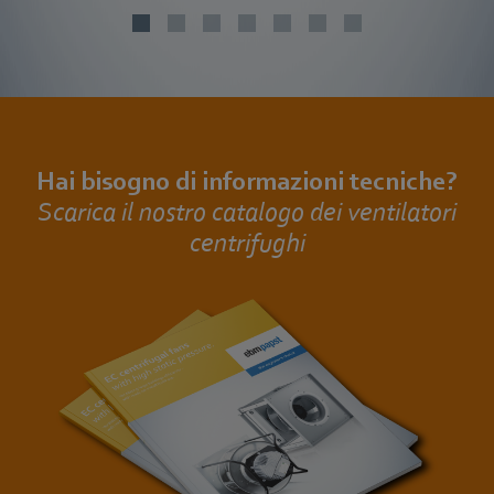
Hai bisogno di informazioni tecniche?
Scarica il nostro catalogo dei ventilatori
centrifughi