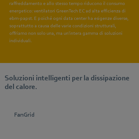
raffreddamento e allo stesso tempo riducono il consumo
energetico: ventilatori GreenTech EC ad alta efficienza di
ebm‑papst. E poiché ogni data center ha esigenze diverse,
soprattutto a causa delle varie condizioni strutturali,
offriamo non solo una, ma un'intera gamma di soluzioni
individuali.
Soluzioni intelligenti per la dissipazione
del calore.
FanGrid