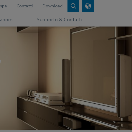
mpa
Contatti
Download
sroom
Supporto & Contatti
l