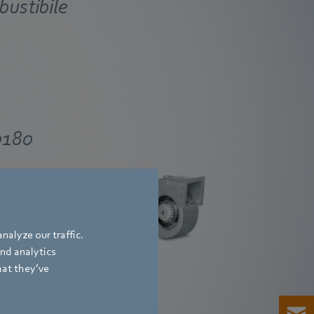
bustibile
Ventilatore centrifugo
0180
VHS0160
carico
na o
no al
nalyze our traffic.
let o
and analytics
hat they’ve