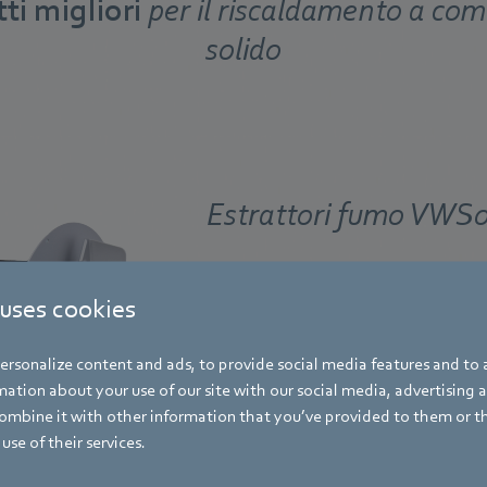
tti migliori
per il riscaldamento a com
solido
Estrattori fumo VWS
Questi ventilatori estraggono i gas di s
 uses cookies
caldi che si formano quando pellet, leg
trucioli vengono bruciati e li convoglia
rsonalize content and ads, to provide social media features and to a
camino. Sono utilizzati nelle stufe a pel
ation about your use of our site with our social media, advertising 
biomassa nelle abitazioni.
mbine it with other information that you’ve provided to them or t
use of their services.