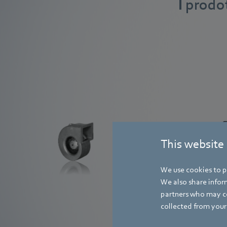
I prodo
Ventilatori per bruciatori a
combustibile solido
This website
We use cookies to pe
We also share inform
Per saperne di più
partners who may co
collected from your 