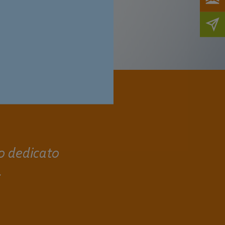
o dedicato
.