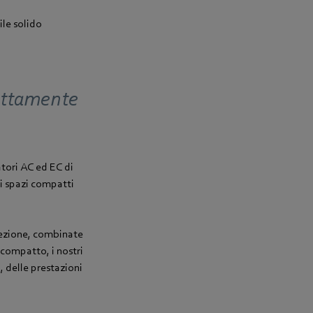
le solido
ettamente
atori AC ed EC di
di spazi compatti
tezione, combinate
 compatto, i nostri
i, delle prestazioni