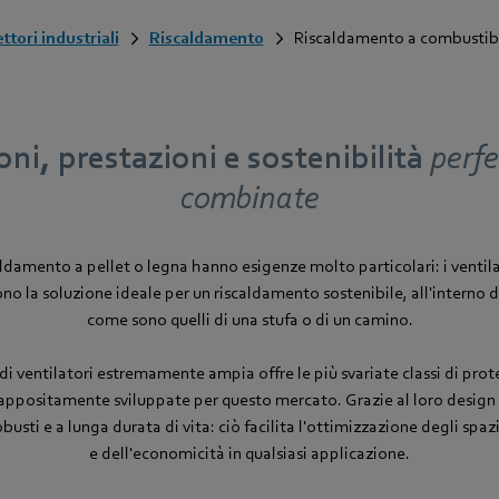
ttori industriali
Riscaldamento
Riscaldamento a combustibi
ni, prestazioni e sostenibilità
perf
combinate
caldamento a pellet o legna hanno esigenze molto particolari: i ventil
o la soluzione ideale per un riscaldamento sostenibile, all'interno 
come sono quelli di una stufa o di un camino.
i ventilatori estremamente ampia offre le più svariate classi di pro
, appositamente sviluppate per questo mercato. Grazie al loro design
busti e a lunga durata di vita: ciò facilita l'ottimizzazione degli spaz
e dell'economicità in qualsiasi applicazione.