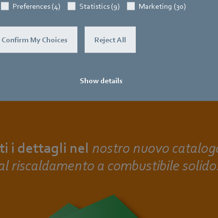
Preferences (4)
Statistics (9)
Marketing (30)
Confirm My Choices
Reject All
Show details
i i dettagli nel
nostro nuovo catalog
al riscaldamento a combustibile solido