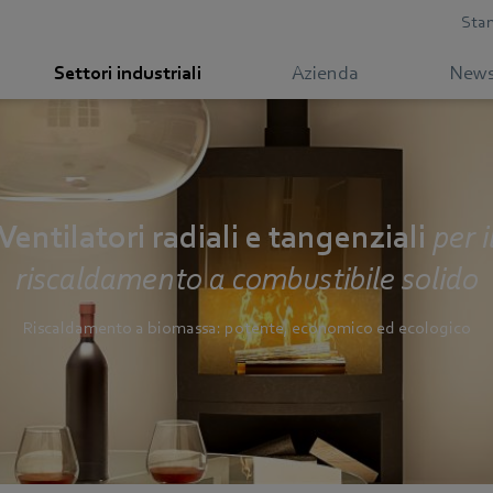
Sta
Settori industriali
Azienda
New
Ventilatori radiali e tangenziali
per i
riscaldamento a combustibile solido
Riscaldamento a biomassa: potente, economico ed ecologico