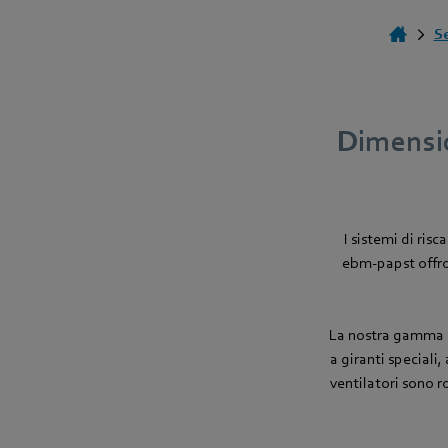
Se
Dimensio
I sistemi di ris
ebm‑papst offron
La nostra gamma d
a giranti speciali
ventilatori sono ro