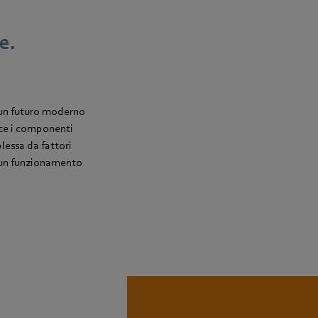
e.
r un futuro moderno
ace i componenti
plessa da fattori
o un funzionamento