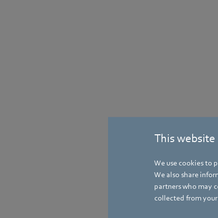
This website
We use cookies to pe
We also share inform
partners who may co
collected from your 