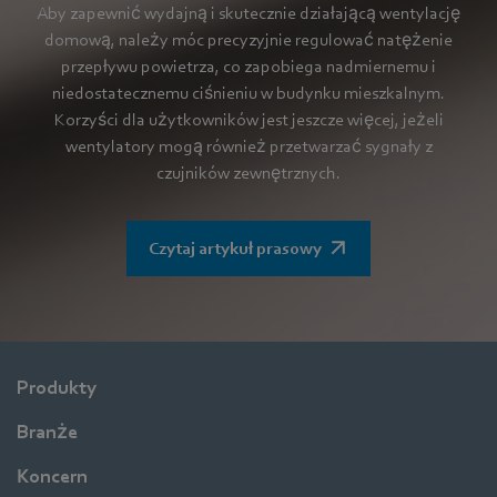
Aby zapewnić wydajną i skutecznie działającą wentylację
domową, należy móc precyzyjnie regulować natężenie
przepływu powietrza, co zapobiega nadmiernemu i
niedostatecznemu ciśnieniu w budynku mieszkalnym.
Korzyści dla użytkowników jest jeszcze więcej, jeżeli
wentylatory mogą również przetwarzać sygnały z
czujników zewnętrznych.
Czytaj artykuł prasowy
Produkty
Branże
Koncern