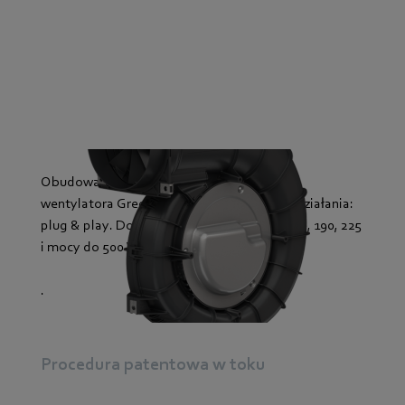
Obudowa spiralna zakrzywionego do tyłu
wentylatora GreenTech EC jest gotowa do działania:
plug & play. Dostępne w rozmiarach 133, 160, 190, 225
i mocy do 500 W.
.
Procedura patentowa w toku