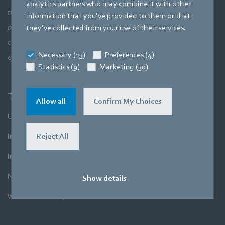
analytics partners who may combine it with other
tecnologia del motore, l'elettronica e l'aerodinamica. I nostri
information that you’ve provided to them or that
prodotti combinano strettamente queste tre principali aree di
they’ve collected from your use of their services.
competenza. Il nostro obiettivo è sempre quello di rendere più
Necessary (13)
Preferences (4)
efficiente la movimentazione dell'aria.
Statistics (9)
Marketing (30)
Termini e condizioni generali
Allow all
Confirm My Choices
Ufficio acquisti
Imprint
Reject All
Informativa sulla privacy
Newsletter
Show details
Whistleblower System