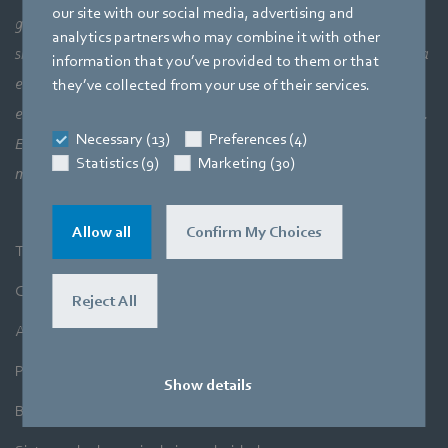
our site with our social media, advertising and
general de cómo se unen los elementos aerodinámicos, lo que
analytics partners who may combine it with other
significa una interacción perfecta entre la tecnología del motor, la
information that you’ve provided to them or that
electrónica y la aerodinámica. Nuestros productos combinan
they’ve collected from your use of their services.
estrechamente nuestras tres áreas principales de especialización.
Necessary (13)
Preferences (4)
El objetivo es siempre hacer el uso más eficiente del aire y el
Statistics (9)
Marketing (30)
movimiento.
Allow all
Confirm My Choices
Términos y Condiciones Generales
Compra
Reject All
Aviso Legal
Política de privacidad
Show details
Boletín