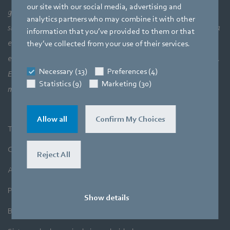
our site with our social media, advertising and
general de cómo se unen los elementos aerodinámicos, lo que
analytics partners who may combine it with other
significa una interacción perfecta entre la tecnología del motor, la
information that you’ve provided to them or that
electrónica y la aerodinámica. Nuestros productos combinan
they’ve collected from your use of their services.
estrechamente nuestras tres áreas principales de especialización.
Necessary (13)
Preferences (4)
El objetivo es siempre hacer el uso más eficiente del aire y el
Statistics (9)
Marketing (30)
movimiento.
Allow all
Confirm My Choices
Términos y Condiciones Generales
Compra
Reject All
Aviso Legal
Política de privacidad
Show details
Boletín