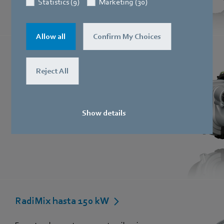
Statistics (9)
Marketing (30)
Allow all
Confirm My Choices
iNR 77
Reject All
De cinco a dos: totalmente integrado y
compacto
Show details
RadiMix hasta 150 kW