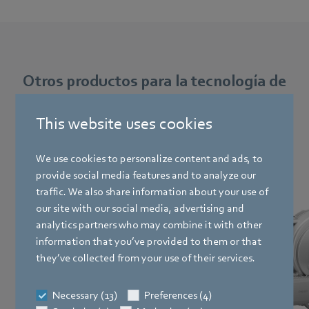
Otros productos para la tecnología de
condensación de gases
This website uses cookies
We use cookies to personalize content and ads, to
provide social media features and to analyze our
Sopladores de hasta 4 MW
traffic. We also share information about your use of
our site with our social media, advertising and
El soplador de gas VG 450 establece un
analytics partners who may combine it with other
nuevo pico en rendimiento – no solo en
information that you’ve provided to them or that
nuestra gama, sino en la tecnología de
they’ve collected from your use of their services.
condensación en su conjunto.
Necessary (13)
Preferences (4)