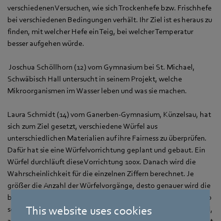
verschiedenen Versuchen, wie sich Trockenhefe bzw. Frischhefe
bei verschiedenen Bedingungen verhält. Ihr Ziel ist es heraus zu
finden, mit welcher Hefe ein Teig, bei welcher Temperatur
besser aufgehen würde.
Joschua Schöllhorn (12) vom Gymnasium bei St. Michael,
Schwäbisch Hall untersucht in seinem Projekt, welche
Mikroorganismen im Wasser leben und was sie machen.
Laura Schmidt (14) vom Ganerben-Gymnasium, Künzelsau, hat
sich zum Ziel gesetzt, verschiedene Würfel aus
unterschiedlichen Materialien auf ihre Fairness zu überprüfen.
Dafür hat sie eine Würfelvorrichtung geplant und gebaut. Ein
Würfel durchläuft diese Vorrichtung 100x. Danach wird die
Wahrscheinlichkeit für die einzelnen Ziffern berechnet. Je
größer die Anzahl der Würfelvorgänge, desto genauer wird die
bestimmte Wahrscheinlichkeit (Gesetz der großen Zahlen). So
This website uses cookies
soll herausgefunden werden, ob die getesteten Würfel fair sind,
also die einzelnen Ziffern 1 bis 6 jeweils eine Wahrscheinlichkeit