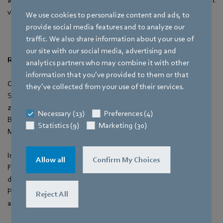
von 1:6 haben.
We use cookies to personalize content and ads, to
provide social media features and to analyze our
traffic. We also share information about your use of
our site with our social media, advertising and
Region Stuttgart:
analytics partners who may combine it with other
information that you’ve provided to them or that
Otto Erwerle (9) von der Hofäckerschule, Sersheim, misst die
they’ve collected from your use of their services.
Strömungsgeschwindigkeit an der Metter von der Quelle bis
zur Mündung in die Enz. Gemessen wird mit unterschiedlichen
Necessary (13)
Preferences (4)
Booten, an jedem Ort mehrfach, nach Zuflüssen. Die
Statistics (9)
Marketing (30)
Messdaten werden ausgewertet.
Im Rahmen dieses Projektes hat Can Lehmann (17) vom
Allow all
Confirm My Choices
Friedrich Schiller Gymnasium, Marbach am Neckar, eine
domänenspezifische Programmiersprache innerhalb der
Programmiersprache Nim entwickelt. Sie kann Programme
Reject All
automatisch nach deren Eingabeparametern ableiten.