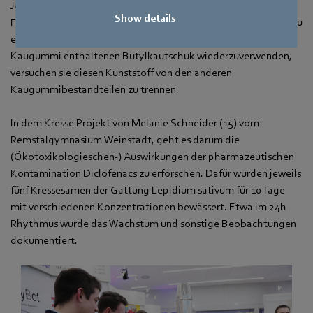
Jonas Nothhelfer (16) und Jonathan Freiwald (16) vom
Show details
Friedrich-List-Gymnasium Asperg, konzentrieren sich auf genau
einen Kunststoffbestandteil, den Butylkautschuk. Um den im
Kaugummi enthaltenen Butylkautschuk wiederzuverwenden,
versuchen sie diesen Kunststoff von den anderen
Kaugummibestandteilen zu trennen.
In dem Kresse Projekt von Melanie Schneider (15) vom
Remstalgymnasium Weinstadt, geht es darum die
(Ökotoxikologieschen-) Auswirkungen der pharmazeutischen
Kontamination Diclofenacs zu erforschen. Dafür wurden jeweils
fünf Kressesamen der Gattung Lepidium sativum für 10 Tage
mit verschiedenen Konzentrationen bewässert. Etwa im 24h
Rhythmus wurde das Wachstum und sonstige Beobachtungen
dokumentiert.