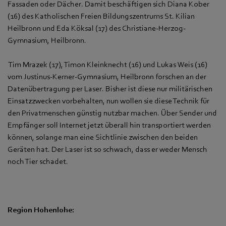
Fassaden oder Dächer. Damit beschäftigen sich Diana Kober
(16) des Katholischen Freien Bildungszentrums St. Kilian
Heilbronn und Eda Köksal (17) des Christiane-Herzog-
Gymnasium, Heilbronn.
Tim Mrazek (17), Timon Kleinknecht (16) und Lukas Weis (16)
vom Justinus-Kerner-Gymnasium, Heilbronn forschen an der
Datenübertragung per Laser. Bisher ist diese nur militärischen
Einsatzzwecken vorbehalten, nun wollen sie diese Technik für
den Privatmenschen günstig nutzbar machen. Über Sender und
Empfänger soll Internet jetzt überall hin transportiert werden
können, solange man eine Sichtlinie zwischen den beiden
Geräten hat. Der Laser ist so schwach, dass er weder Mensch
noch Tier schadet.
Region Hohenlohe: