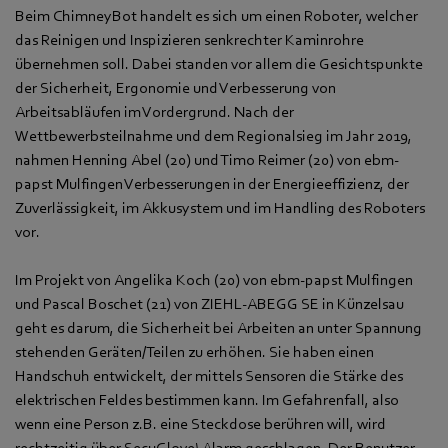
Beim ChimneyBot handelt es sich um einen Roboter, welcher
das Reinigen und Inspizieren senkrechter Kaminrohre
übernehmen soll. Dabei standen vor allem die Gesichtspunkte
der Sicherheit, Ergonomie und
Verbesserung von
Arbeitsabläufen im Vordergrund. Nach der
Wettbewerbsteilnahme und dem Regionalsieg im Jahr 2019,
nahmen Henning Abel (20) und Timo Reimer (20) von ebm-
papst Mulfingen Verbesserungen in der Energieeffizienz, der
Zuverlässigkeit, im Akkusystem und im Handling des Roboters
vor.
Im Projekt von Angelika Koch (20) von ebm-papst Mulfingen
und Pascal Boschet (21) von ZIEHL-ABEGG SE in Künzelsau
geht es darum, die Sicherheit bei Arbeiten an unter Spannung
stehenden Geräten/Teilen zu erhöhen. Sie haben einen
Handschuh entwickelt, der mittels Sensoren die Stärke des
elektrischen Feldes bestimmen kann. Im Gefahrenfall, also
wenn eine Person z.B. eine Steckdose berühren will, wird
rechtzeitig über SecuGlove! Alarm geschlagen. Der Benutzer