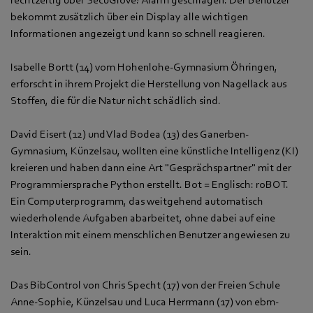
bekommt zusätzlich über ein Display alle wichtigen
Informationen angezeigt und kann so schnell reagieren.
Isabelle Bortt (14) vom Hohenlohe-Gymnasium Öhringen,
erforscht in ihrem Projekt die Herstellung von Nagellack aus
Stoffen, die für die Natur nicht schädlich sind.
David Eisert (12) und Vlad Bodea (13) des Ganerben-
Gymnasium, Künzelsau, wollten eine künstliche Intelligenz (KI)
kreieren und haben dann eine Art "Gesprächspartner" mit der
Programmiersprache Python erstellt. Bot = Englisch: roBOT.
Ein Computerprogramm, das weitgehend automatisch
wiederholende Aufgaben abarbeitet, ohne dabei auf eine
Interaktion mit einem menschlichen Benutzer angewiesen zu
sein.
Das BibControl von Chris Specht (17) von der Freien Schule
Anne-Sophie, Künzelsau und Luca Herrmann (17) von ebm-