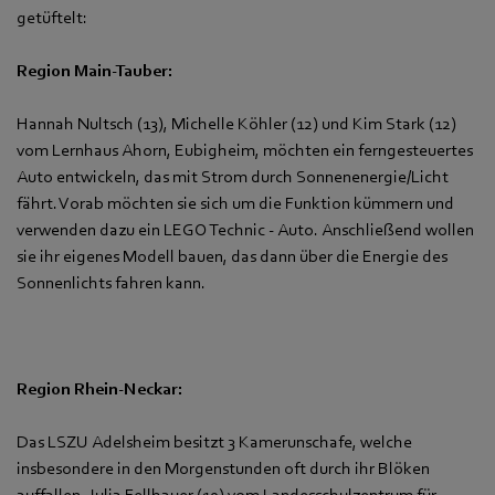
getüftelt:
Region Main-Tauber:
Hannah Nultsch (13), Michelle Köhler (12) und Kim Stark (12)
vom Lernhaus Ahorn, Eubigheim, möchten ein ferngesteuertes
Auto entwickeln, das mit Strom durch Sonnenenergie/Licht
fährt. Vorab möchten sie sich um die Funktion kümmern und
verwenden dazu ein LEGO Technic - Auto. Anschließend wollen
sie ihr eigenes Modell bauen, das dann über die Energie des
Sonnenlichts fahren kann.
Region Rhein-Neckar:
Das LSZU Adelsheim besitzt 3 Kamerunschafe, welche
insbesondere in den Morgenstunden oft durch ihr Blöken
auffallen. Julia Fellhauer (19) vom Landesschulzentrum für