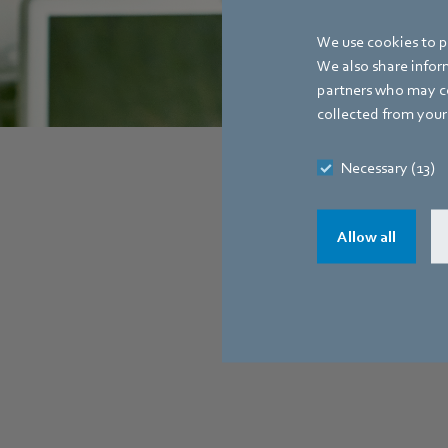
We use cookies to pe
We also share inform
partners who may co
collected from your 
Necessary (13)
Allow all
Sie