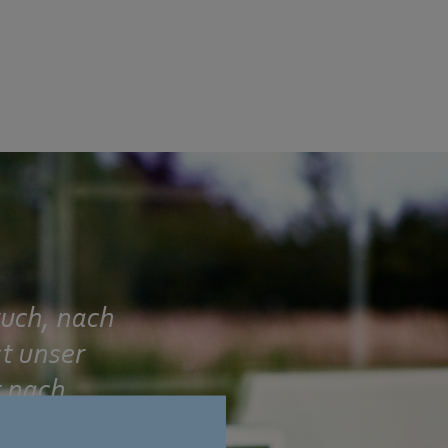
ruch, nach
t unser
t nach
n lässt.