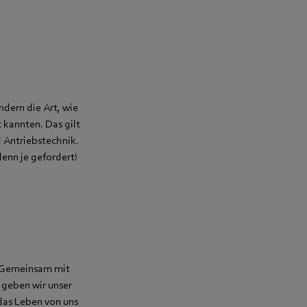
ndern die Art, wie
 kannten. Das gilt
d Antriebstechnik.
denn je gefordert!
. Gemeinsam mit
 geben wir unser
 das Leben von uns