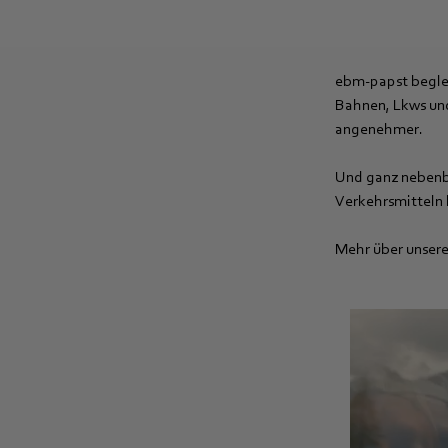
ebm‑papst beglei
Bahnen, Lkws und
angenehmer.
Und ganz nebenbe
Verkehrsmitteln l
Mehr über unser