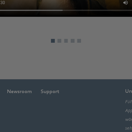
Un
Newsroom
Support
Füh
App
wär
seh