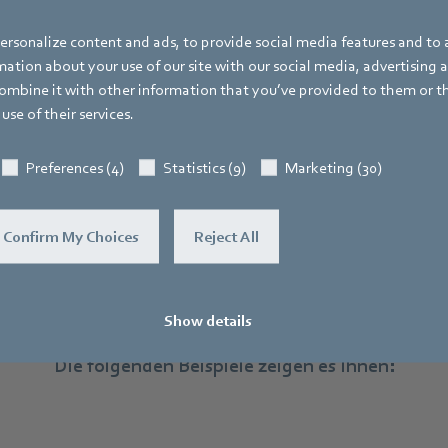
rsonalize content and ads, to provide social media features and to a
ation about your use of our site with our social media, advertising 
mbine it with other information that you’ve provided to them or t
use of their services.
Preferences (4)
Statistics (9)
Marketing (30)
Confirm My Choices
Reject All
 fragen sich, wo
Engineering a better 
ganz konkret für Sie spürbar wird?
Show details
Die folgenden Beispiele zeigen es Ihnen: