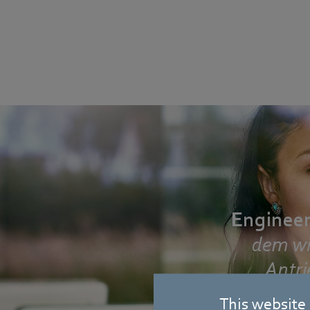
Engineeri
dem wi
Antri
maximal
This website