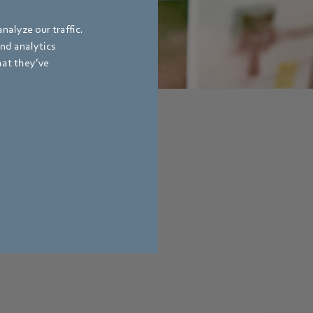
nalyze our traffic.
and analytics
hat they’ve
life