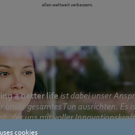
allen weltweit verbessern.
ng a better life
ist dabei unser Ansp
r
unser gesamtes Tun ausrichten. Es is
eb, der uns mit voller Innovationskraf
er Effizienz und Nachhaltigkeit strebe
 uses cookies