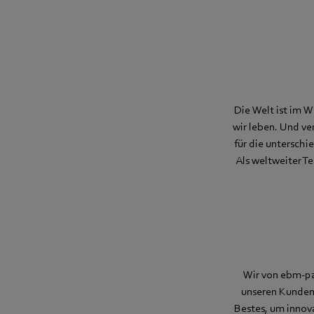
Die Welt ist im W
wir leben. Und ve
für die unterschi
Als weltweiter Te
Wir von ebm-pa
unseren Kunden,
Bestes, um innova