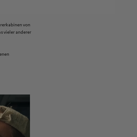
hrerkabinen von
 vieler anderer
denen