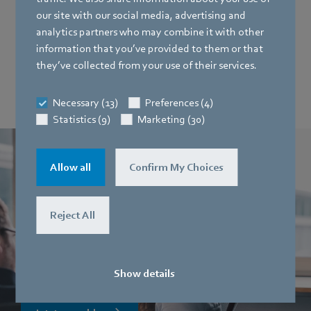
our site with our social media, advertising and
analytics partners who may combine it with other
information that you’ve provided to them or that
they’ve collected from your use of their services.
Necessary (13)
Preferences (4)
Statistics (9)
Marketing (30)
Allow all
Confirm My Choices
Pressekontakt
Reject All
Für Journalisten der Fach- und Wirtschaftspresse bieten wir
hier die Möglichkeit, sich in unseren Presseverteiler
aufnehmen zu lassen. So erhalten Sie unsere
Presseinformationen bequem per E-Mail.
Show details