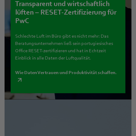
Transparent und wirtschaftlich
lüften – RESET-Zertifizierung für
PwC
Schlechte Luft im Büro gibt es nicht mehr: Das
Beratungsunternehmen ließ sein portugiesisches
Office RESET-zertifizieren und hat in Echtzeit
Einblick in alle Daten der Luftqualität.
Wie Daten Vertrauen und Produktivität schaffen.