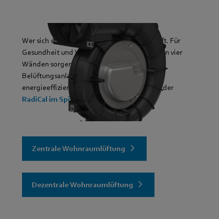
Wer sich drinnen aufhält, braucht frische Luft. Für
Gesundheit und Wohlbefinden in den eigenen vier
Wänden sorgen zentrale und dezentrale
Belüftungsanlagen. In denen drehen sich
energieeffiziente und leise Ventilatoren wie der
RadiCal im Spiralgehäuse
Zentrale Wohnraumlüftung
Dezentrale Wohnraumlüftung