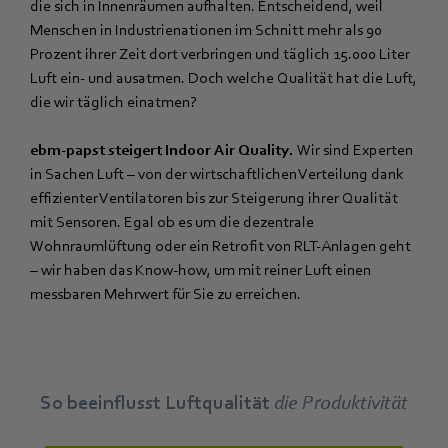
die sich in Innenräumen aufhalten. Entscheidend, weil
Menschen in Industrienationen im Schnitt mehr als 90
Prozent ihrer Zeit dort verbringen und täglich 15.000 Liter
Luft ein- und ausatmen. Doch welche Qualität hat die Luft,
die wir täglich einatmen?
ebm‑papst steigert Indoor Air Quality.
Wir sind Experten
in Sachen Luft – von der wirtschaftlichen Verteilung dank
effizienter Ventilatoren bis zur Steigerung ihrer Qualität
mit Sensoren. Egal ob es um die dezentrale
Wohnraumlüftung oder ein Retrofit von RLT-Anlagen geht
– wir haben das Know-how, um mit reiner Luft einen
messbaren Mehrwert für Sie zu erreichen.
So beeinflusst Luftqualität
die Produktivität