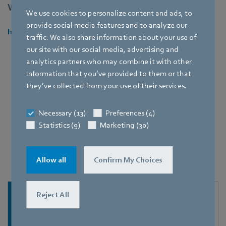
Weitere Informationen finden Sie unter:
We use cookies to personalize content and ads, to
provide social media features and to analyze our
https://www.wago.com/de/
traffic. We also share information about your use of
our site with our social media, advertising and
analytics partners who may combine it with other
information that you’ve provided to them or that
they’ve collected from your use of their services.
Passende GreenTech EC-Ventilatoren
Necessary (13)
Preferences (4)
Statistics (9)
Marketing (30)
Folgende Ventilatoren, die mit einem MODBUS
ausgestattet sind, kommunizieren perfekt mit
den beschriebenen Controllern.
Allow all
Confirm My Choices
Reject All