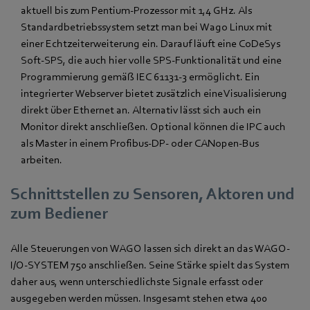
aktuell bis zum Pentium-Prozessor mit 1,4 GHz. Als
Standardbetriebssystem setzt man bei Wago Linux mit
einer Echtzeiterweiterung ein. Darauf läuft eine CoDeSys
Soft-SPS, die auch hier volle SPS-Funktionalität und eine
Programmierung gemäß IEC 61131-3 ermöglicht. Ein
integrierter Webserver bietet zusätzlich eine Visualisierung
direkt über Ethernet an. Alternativ lässt sich auch ein
Monitor direkt anschließen. Optional können die IPC auch
als Master in einem Profibus-DP- oder CANopen-Bus
arbeiten.
Schnittstellen zu Sensoren, Aktoren und
zum Bediener
Alle Steuerungen von WAGO lassen sich direkt an das WAGO-
I/O-SYSTEM 750 anschließen. Seine Stärke spielt das System
daher aus, wenn unterschiedlichste Signale erfasst oder
ausgegeben werden müssen. Insgesamt stehen etwa 400