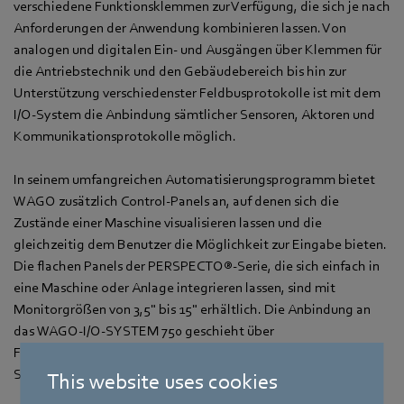
verschiedene Funktionsklemmen zur Verfügung, die sich je nach
Anforderungen der Anwendung kombinieren lassen. Von
analogen und digitalen Ein- und Ausgängen über Klemmen für
die Antriebstechnik und den Gebäudebereich bis hin zur
Unterstützung verschiedenster Feldbusprotokolle ist mit dem
I/O-System die Anbindung sämtlicher Sensoren, Aktoren und
Kommunikationsprotokolle möglich.
In seinem umfangreichen Automatisierungsprogramm bietet
WAGO zusätzlich Control-Panels an, auf denen sich die
Zustände einer Maschine visualisieren lassen und die
gleichzeitig dem Benutzer die Möglichkeit zur Eingabe bieten.
Die flachen Panels der PERSPECTO®-Serie, die sich einfach in
eine Maschine oder Anlage integrieren lassen, sind mit
Monitorgrößen von 3,5" bis 15" erhältlich. Die Anbindung an
das WAGO-I/O-SYSTEM 750 geschieht über
Feldbusschnittstellen. Peripheriegeräte werden über
Standardschnittstellen angeschlossen.
This website uses cookies